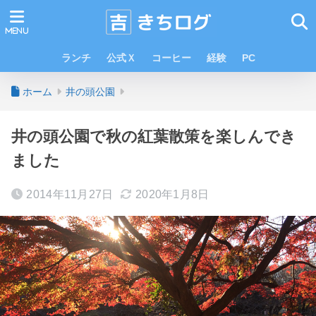
ランチ
公式Ｘ
コーヒー
経験
PC
ホーム
井の頭公園
井の頭公園で秋の紅葉散策を楽しんでき
ました
2014年11月27日
2020年1月8日