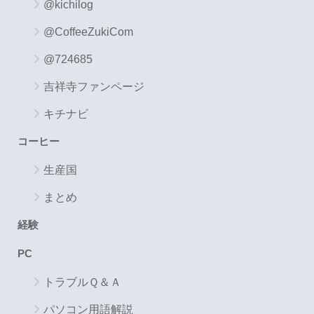
@kichilog
@CoffeeZukiCom
@724685
吉祥寺ファンページ
キチナビ
コーヒー
生産国
まとめ
経験
PC
トラブルＱ＆Ａ
パソコン用語解説