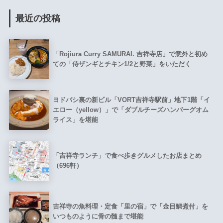
最近の投稿
「Rojiura Curry SAMURAI. 吉祥寺店」で意外と初め
ての「侍ザンギとチキン1/2と野菜」をいただく
ヨドバシ裏の新ビル「VORT吉祥寺駅前」地下1階「イ
エロー（yellow）」で「ダブルチーズハンバーグオム
ライス」を堪能
「吉祥寺ランチ」で食べ歩きグルメしたお店まとめ
（696軒）
吉祥寺の魚料理・定食「里の宿」で「金目鯛煮付」を
いつものように骨の髄まで堪能