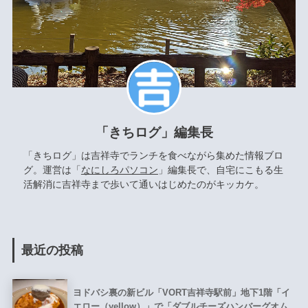
「きちログ」編集長
「きちログ」は吉祥寺でランチを食べながら集めた情報ブロ
グ。運営は「
なにしろパソコン
」編集長で、自宅にこもる生
活解消に吉祥寺まで歩いて通いはじめたのがキッカケ。
最近の投稿
ヨドバシ裏の新ビル「VORT吉祥寺駅前」地下1階「イ
エロー（yellow）」で「ダブルチーズハンバーグオム