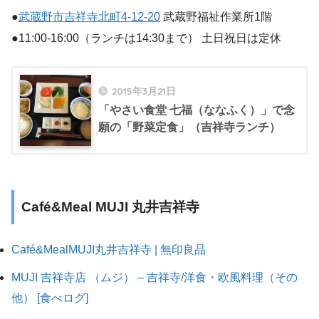
●
武蔵野市吉祥寺北町4-12-20
武蔵野福祉作業所1階
●11:00-16:00（ランチは14:30まで） 土日祝日は定休
2015年3月21日
「やさい食堂 七福（ななふく）」で念
願の「野菜定食」（吉祥寺ランチ）
Café&Meal MUJI 丸井吉祥寺
Café&MealMUJI丸井吉祥寺 | 無印良品
MUJI 吉祥寺店 （ムジ） – 吉祥寺/洋食・欧風料理（その
他） [食べログ]