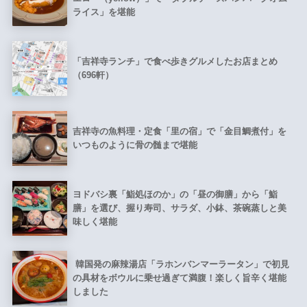
ライス」を堪能
「吉祥寺ランチ」で食べ歩きグルメしたお店まとめ
（696軒）
吉祥寺の魚料理・定食「里の宿」で「金目鯛煮付」を
いつものように骨の髄まで堪能
ヨドバシ裏「鮨処ほのか」の「昼の御膳」から「鮨
膳」を選び、握り寿司、サラダ、小鉢、茶碗蒸しと美
味しく堪能
韓国発の麻辣湯店「ラホンバンマーラータン」で初見
の具材をボウルに乗せ過ぎて満腹！楽しく旨辛く堪能
しました