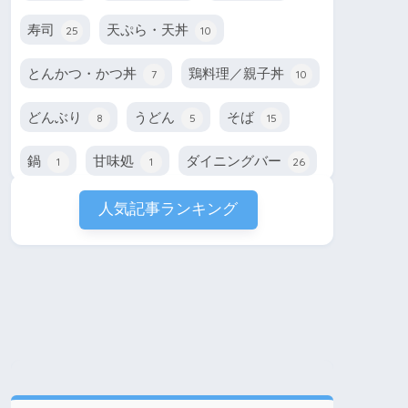
寿司
天ぷら・天丼
25
10
とんかつ・かつ丼
鶏料理／親子丼
7
10
どんぶり
うどん
そば
8
5
15
鍋
甘味処
ダイニングバー
1
1
26
人気記事ランキング