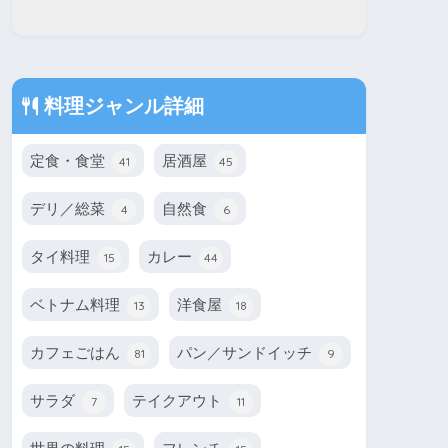
料理ジャンル詳細
定食・食堂
居酒屋
41
45
デリ／総菜
自然食
4
6
タイ料理
カレー
15
44
ベトナム料理
洋食屋
13
18
カフェごはん
パン／サンドイッチ
81
9
サラダ
テイクアウト
7
11