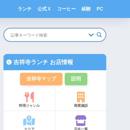
ランチ
公式Ｘ
コーヒー
経験
PC
吉祥寺ランチ お店情報
吉祥寺マップ
説明
料理ジャンル
商業施設
エリア
店名一覧