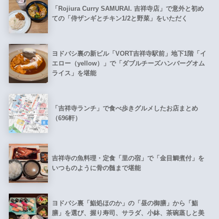
「Rojiura Curry SAMURAI. 吉祥寺店」で意外と初め
ての「侍ザンギとチキン1/2と野菜」をいただく
ヨドバシ裏の新ビル「VORT吉祥寺駅前」地下1階「イ
エロー（yellow）」で「ダブルチーズハンバーグオム
ライス」を堪能
「吉祥寺ランチ」で食べ歩きグルメしたお店まとめ
（696軒）
吉祥寺の魚料理・定食「里の宿」で「金目鯛煮付」を
いつものように骨の髄まで堪能
ヨドバシ裏「鮨処ほのか」の「昼の御膳」から「鮨
膳」を選び、握り寿司、サラダ、小鉢、茶碗蒸しと美