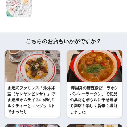
こちらのお店もいかがですか？
香港式ファミレス「洋洋冰
韓国発の麻辣湯店「ラホン
室（ヤンヤンビンサ）」で
バンマーラータン」で初見
香港風オムライスに練乳ミ
の具材をボウルに乗せ過ぎ
ルクティーとエッグタルト
て満腹！楽しく旨辛く堪能
でまったり
しました