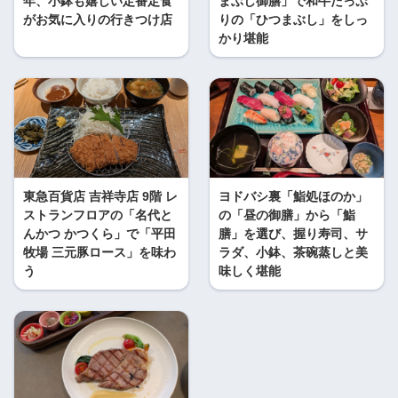
年、小鉢も嬉しい定番定食
まぶし御膳」で和牛たっぷ
がお気に入りの行きつけ店
りの「ひつまぶし」をしっ
かり堪能
東急百貨店 吉祥寺店 9階 レ
ヨドバシ裏「鮨処ほのか」
ストランフロアの「名代と
の「昼の御膳」から「鮨
んかつ かつくら」で「平田
膳」を選び、握り寿司、サ
牧場 三元豚ロース」を味わ
ラダ、小鉢、茶碗蒸しと美
う
味しく堪能