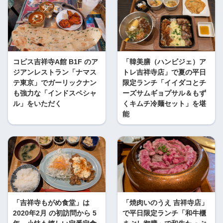
コピス吉祥寺A館 B1F のア
「韓美膳（ハンビジェ）ア
ジアンレストラン「ナマス
トレ吉祥寺店」で夏の平日
テ東京」でガーリックナン
限定ランチ「イイダコとチ
も強力な「インドスペシャ
ーズサムギョプサル＆もず
ル」をいただく
くキムチ冷麺セット」を堪
能
「吉祥寺もがめ食堂」は
「焼肉いのうえ 吉祥寺店」
2020年2月 の初訪問から 5
で平日限定ランチ「和牛櫃