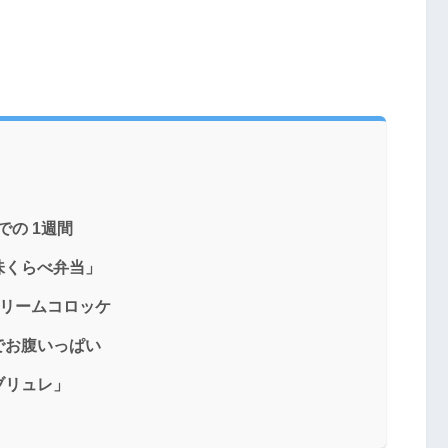
での 1週間
味くらべ弁当」
クリームコロッケ
でお腹いっぱい
ブリュレ」