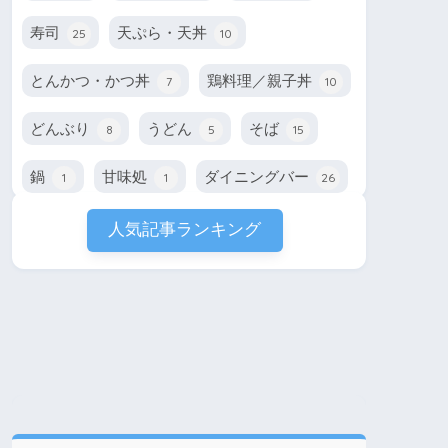
寿司
天ぷら・天丼
25
10
とんかつ・かつ丼
鶏料理／親子丼
7
10
どんぶり
うどん
そば
8
5
15
鍋
甘味処
ダイニングバー
1
1
26
人気記事ランキング