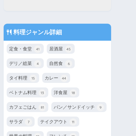
料理ジャンル詳細
定食・食堂
居酒屋
41
45
デリ／総菜
自然食
4
6
タイ料理
カレー
15
44
ベトナム料理
洋食屋
13
18
カフェごはん
パン／サンドイッチ
81
9
サラダ
テイクアウト
7
11