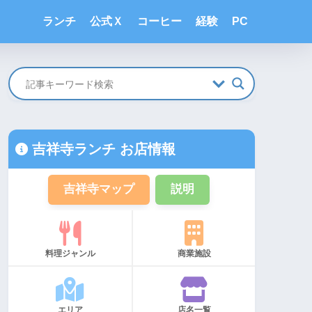
ランチ
公式Ｘ
コーヒー
経験
PC
吉祥寺ランチ お店情報
吉祥寺マップ
説明
料理ジャンル
商業施設
エリア
店名一覧