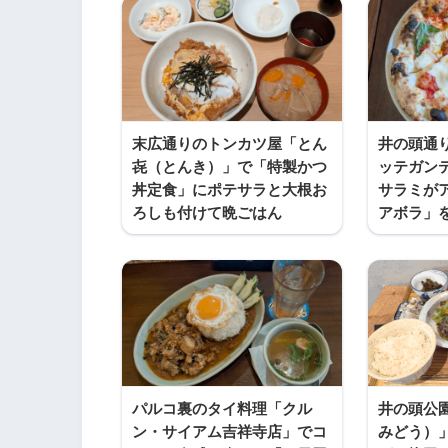
末広通りのトンカツ屋「とん
井の頭通
㐂（とんき）」で「特製かつ
ッテガン
丼定食」にポテサラと大根お
サラミが
ろしも付けて晩ごはん
アボラ」
パルコ裏のタイ料理「クル
井の頭公
ン・サイアム吉祥寺店」でコ
みどう）