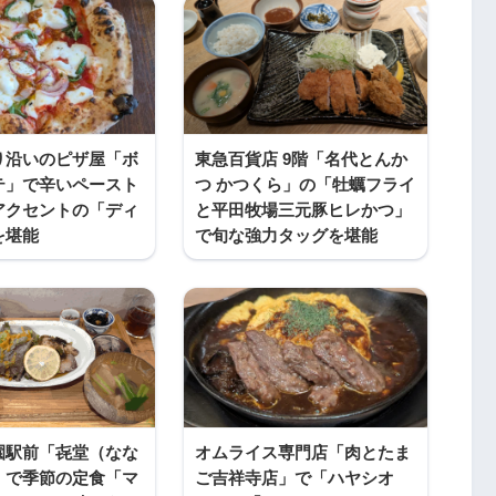
り沿いのピザ屋「ボ
東急百貨店 9階「名代とんか
テ」で辛いペースト
つ かつくら」の「牡蠣フライ
アクセントの「ディ
と平田牧場三元豚ヒレかつ」
を堪能
で旬な強力タッグを堪能
園駅前「㐂堂（なな
オムライス専門店「肉とたま
」で季節の定食「マ
ご吉祥寺店」で「ハヤシオ