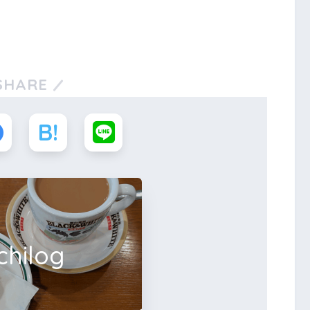
SHARE
chilog