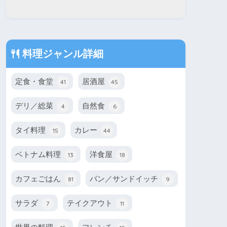
料理ジャンル詳細
定食・食堂
居酒屋
41
45
デリ／総菜
自然食
4
6
タイ料理
カレー
15
44
ベトナム料理
洋食屋
13
18
カフェごはん
パン／サンドイッチ
81
9
サラダ
テイクアウト
7
11