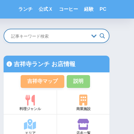
ランチ
公式Ｘ
コーヒー
経験
PC
吉祥寺ランチ お店情報
吉祥寺マップ
説明
料理ジャンル
商業施設
エリア
店名一覧