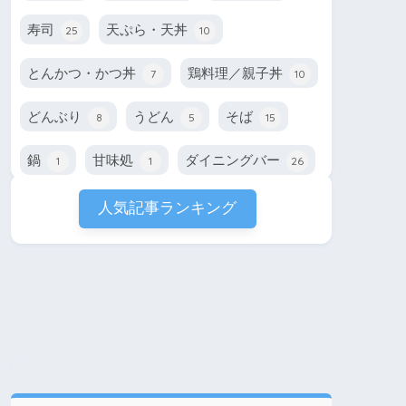
寿司
天ぷら・天丼
25
10
とんかつ・かつ丼
鶏料理／親子丼
7
10
どんぶり
うどん
そば
8
5
15
鍋
甘味処
ダイニングバー
1
1
26
人気記事ランキング