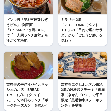
ドンキ裏「第2 吉祥寺じぞ
キラリナ 2階
うビル」2階正面
「VEGETOMO（ベジト
「ChinaDining 麗-REI-」
モ）」の「目的で選ぶサラ
で「一人鍋ランチ麻辣」を
ダ」から「ごほうび膳」を
汗だくで堪能
味わう
吉祥寺の手作りパイとキッ
吉祥寺エクセルホテル東急
シュのお店「BREAK
2階の鉄板焼ステーキ「喜扇
TIME（ブレイク タイ
亭（きせんてい）」で平日
ム）」で本日のランチ「ポ
限定「黒毛和牛ステーキラ
ークチーズカツ」を味わう
ンチ」を堪能