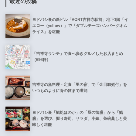
最近の投稿
ヨドバシ裏の新ビル「VORT吉祥寺駅前」地下1階「イ
エロー（yellow）」で「ダブルチーズハンバーグオム
ライス」を堪能
「吉祥寺ランチ」で食べ歩きグルメしたお店まとめ
（696軒）
吉祥寺の魚料理・定食「里の宿」で「金目鯛煮付」を
いつものように骨の髄まで堪能
ヨドバシ裏「鮨処ほのか」の「昼の御膳」から「鮨
膳」を選び、握り寿司、サラダ、小鉢、茶碗蒸しと美
味しく堪能