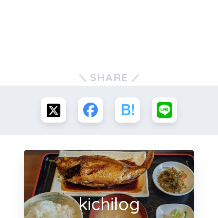
SHARE
kichilog