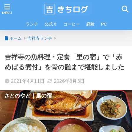
ランチ
公式Ｘ
コーヒー
経験
PC
ホーム
吉祥寺ランチ
吉祥寺の魚料理・定食「里の宿」で「赤
めばる煮付」を骨の髄まで堪能しました
2021年4月11日
2026年8月3日
さとのやど｜里の宿