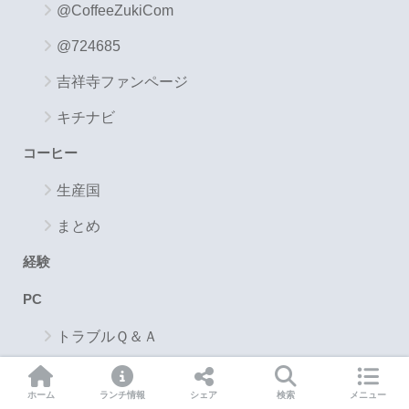
@CoffeeZukiCom
@724685
吉祥寺ファンページ
キチナビ
コーヒー
生産国
まとめ
経験
PC
トラブルＱ＆Ａ
パソコン用語解説
ホーム
ランチ情報
シェア
検索
メニュー