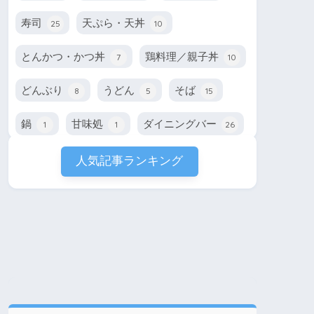
寿司
天ぷら・天丼
25
10
とんかつ・かつ丼
鶏料理／親子丼
7
10
どんぶり
うどん
そば
8
5
15
鍋
甘味処
ダイニングバー
1
1
26
人気記事ランキング