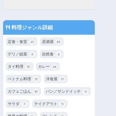
料理ジャンル詳細
定食・食堂
居酒屋
41
45
デリ／総菜
自然食
4
6
タイ料理
カレー
15
44
ベトナム料理
洋食屋
13
17
カフェごはん
パン／サンドイッチ
81
9
サラダ
テイクアウト
7
11