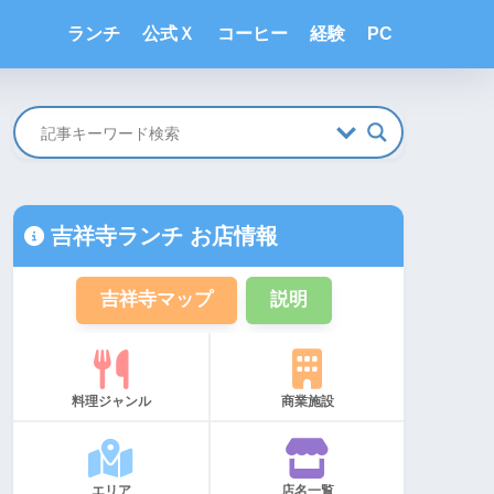
ランチ
公式Ｘ
コーヒー
経験
PC
吉祥寺ランチ お店情報
吉祥寺マップ
説明
料理ジャンル
商業施設
エリア
店名一覧