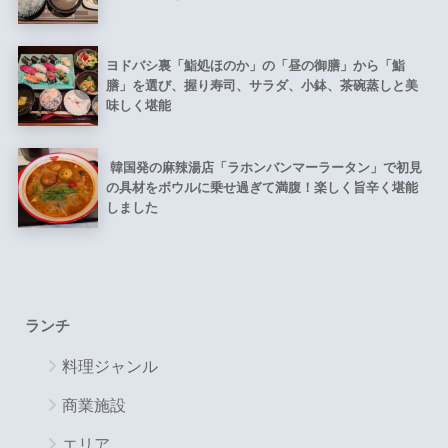
ヨドバシ裏「鮨処ほのか」の「昼の御膳」から「鮨
膳」を選び、握り寿司、サラダ、小鉢、茶碗蒸しと美
味しく堪能
韓国発の麻辣湯店「ラホンバンマーラータン」で初見
の具材をボウルに乗せ過ぎて満腹！楽しく旨辛く堪能
しました
ランチ
料理ジャンル
商業施設
エリア