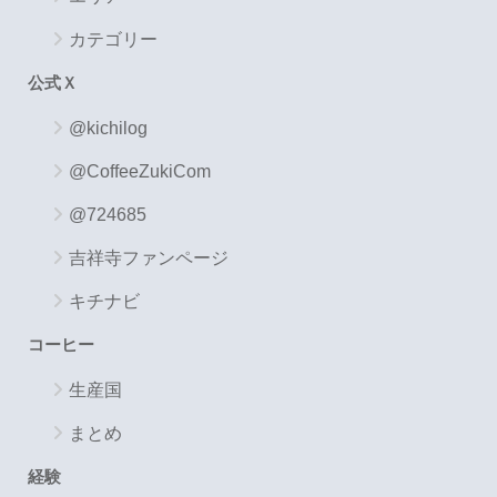
カテゴリー
公式Ｘ
@kichilog
@CoffeeZukiCom
@724685
吉祥寺ファンページ
キチナビ
コーヒー
生産国
まとめ
経験