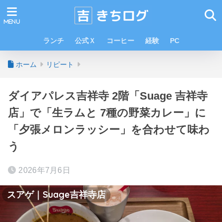
ランチ
公式Ｘ
コーヒー
経験
PC
ホーム
リピート
ダイアパレス吉祥寺 2階「Suage 吉祥寺
店」で「生ラムと 7種の野菜カレー」に
「夕張メロンラッシー」を合わせて味わ
う
2026年7月6日
スアゲ｜Suage吉祥寺店