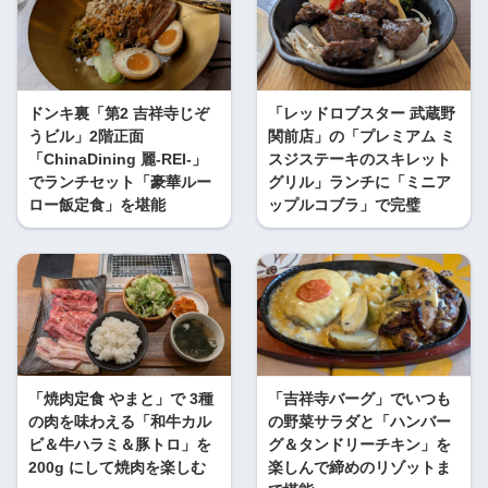
ドンキ裏「第2 吉祥寺じぞ
「レッドロブスター 武蔵野
うビル」2階正面
関前店」の「プレミアム ミ
「ChinaDining 麗-REI-」
スジステーキのスキレット
でランチセット「豪華ルー
グリル」ランチに「ミニア
ロー飯定食」を堪能
ップルコブラ」で完璧
「焼肉定食 やまと」で 3種
「吉祥寺バーグ」でいつも
の肉を味わえる「和牛カル
の野菜サラダと「ハンバー
ビ＆牛ハラミ＆豚トロ」を
グ＆タンドリーチキン」を
200g にして焼肉を楽しむ
楽しんで締めのリゾットま