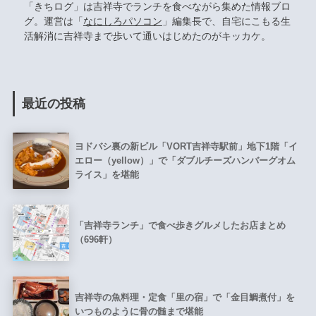
「きちログ」は吉祥寺でランチを食べながら集めた情報ブロ
グ。運営は「
なにしろパソコン
」編集長で、自宅にこもる生
活解消に吉祥寺まで歩いて通いはじめたのがキッカケ。
最近の投稿
ヨドバシ裏の新ビル「VORT吉祥寺駅前」地下1階「イ
エロー（yellow）」で「ダブルチーズハンバーグオム
ライス」を堪能
「吉祥寺ランチ」で食べ歩きグルメしたお店まとめ
（696軒）
吉祥寺の魚料理・定食「里の宿」で「金目鯛煮付」を
いつものように骨の髄まで堪能