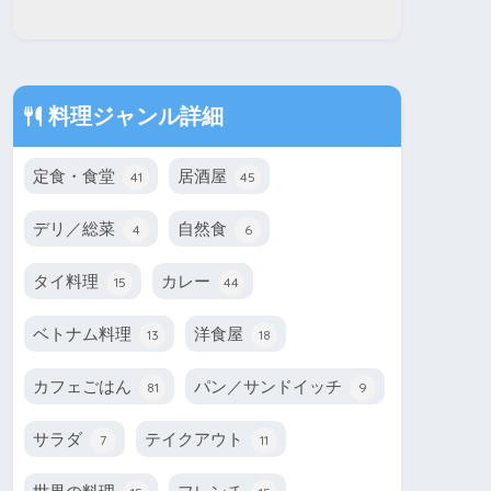
料理ジャンル詳細
定食・食堂
居酒屋
41
45
デリ／総菜
自然食
4
6
タイ料理
カレー
15
44
ベトナム料理
洋食屋
13
18
カフェごはん
パン／サンドイッチ
81
9
サラダ
テイクアウト
7
11