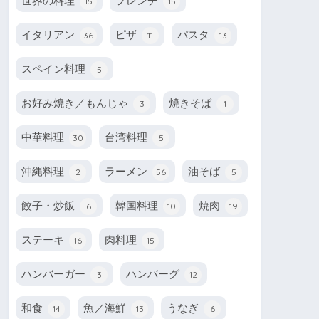
世界の料理
フレンチ
15
15
イタリアン
ピザ
パスタ
36
11
13
スペイン料理
5
お好み焼き／もんじゃ
焼きそば
3
1
中華料理
台湾料理
30
5
沖縄料理
ラーメン
油そば
2
56
5
餃子・炒飯
韓国料理
焼肉
6
10
19
ステーキ
肉料理
16
15
ハンバーガー
ハンバーグ
3
12
和食
魚／海鮮
うなぎ
14
13
6