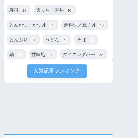
寿司
天ぷら・天丼
25
10
とんかつ・かつ丼
鶏料理／親子丼
7
10
どんぶり
うどん
そば
8
5
15
鍋
甘味処
ダイニングバー
1
1
26
人気記事ランキング