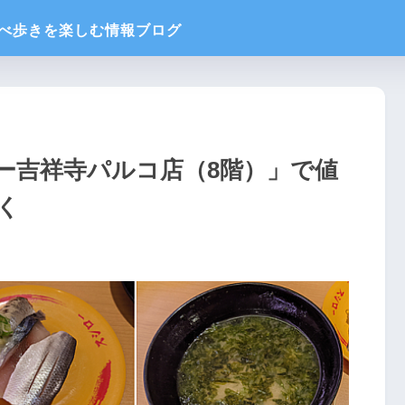
ー吉祥寺パルコ店（8階）」で値
く