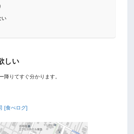
り
ない
欲しい
ー降りてすぐ分かります。
 [食べログ]