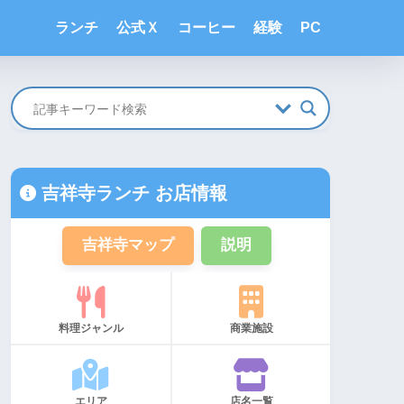
ランチ
公式Ｘ
コーヒー
経験
PC
吉祥寺ランチ お店情報
吉祥寺マップ
説明
料理ジャンル
商業施設
エリア
店名一覧