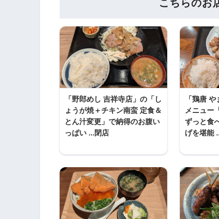
こちらのお
「野郎めし 吉祥寺店」の「し
「鶏唐 
ょうが焼＋チキン南蛮 定食＆
メニュー
とん汁変更」で納得のお腹い
ずっと食
っぱい ...閉店
げを堪能 .