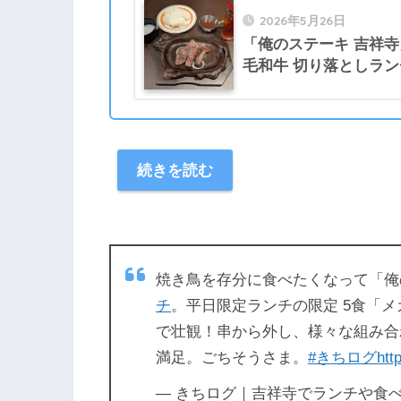
2026年5月26日
「俺のステーキ 吉祥
毛和牛 切り落としラ
続きを読む
焼き鳥を存分に食べたくなって「
チ
。平日限定ランチの限定 5食「メ
で壮観！串から外し、様々な組み合
満足。ごちそうさま。
#きちログ
htt
— きちログ｜吉祥寺でランチや食べ歩き