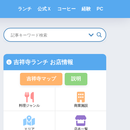
ランチ
公式Ｘ
コーヒー
経験
PC
吉祥寺ランチ お店情報
吉祥寺マップ
説明
料理ジャンル
商業施設
エリア
店名一覧