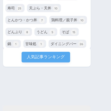
寿司
天ぷら・天丼
25
10
とんかつ・かつ丼
鶏料理／親子丼
7
10
どんぶり
うどん
そば
8
5
15
鍋
甘味処
ダイニングバー
1
1
26
人気記事ランキング