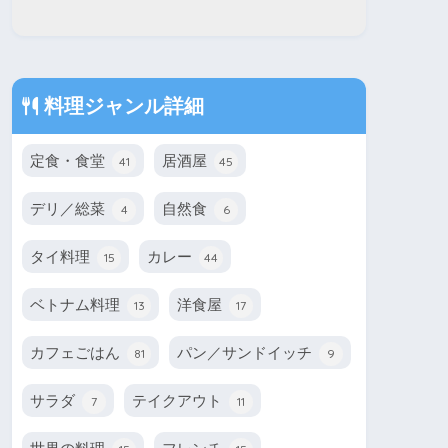
料理ジャンル詳細
定食・食堂
居酒屋
41
45
デリ／総菜
自然食
4
6
タイ料理
カレー
15
44
ベトナム料理
洋食屋
13
17
カフェごはん
パン／サンドイッチ
81
9
サラダ
テイクアウト
7
11