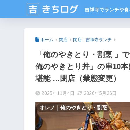
ホーム
閉店
閉店 - 吉祥寺ランチ
「俺のやきとり・割烹 」で
俺のやきとり丼」の串10
堪能 …閉店（業態変更）
2025年11月4日
2026年5月26日
オレノ｜俺のやきとり・割烹