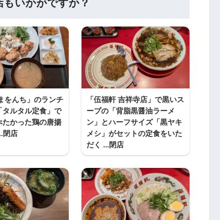
店もいかがですか？
やまをんち」のランチ
「伍福軒 吉祥寺店」で黒いス
「タルタル定食」で
ープの「背脂黒醤油ラーメ
べたかった鶏の唐揚
ン」とハーフサイズ「黒ヤキ
..閉店
メシ」がセットの定食をいた
だく ...閉店