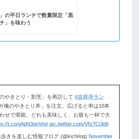
寺」の平日ランチで数量限定「黒
ンチ」を味わう
俺のやきとり・割烹」を再訪して
#吉祥寺ラン
ガ俺のやきとり丼」を注文。広げると串は10本
わせで堪能。どれも美味しく、お腹も一杯で大
ps://t.co/g4pN3onVmt
pic.twitter.com/Vfz7Cj3dIl
を楽しむ情報ブログ (@kichilog)
November