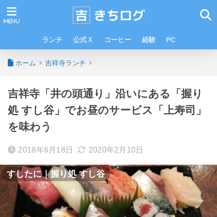
ランチ
公式Ｘ
コーヒー
経験
PC
ホーム
吉祥寺ランチ
吉祥寺「井の頭通り」沿いにある「握り
処 すし谷」でお昼のサービス「上寿司」
を味わう
2018年6月18日
2020年2月10日
すしたに｜握り処 すし谷