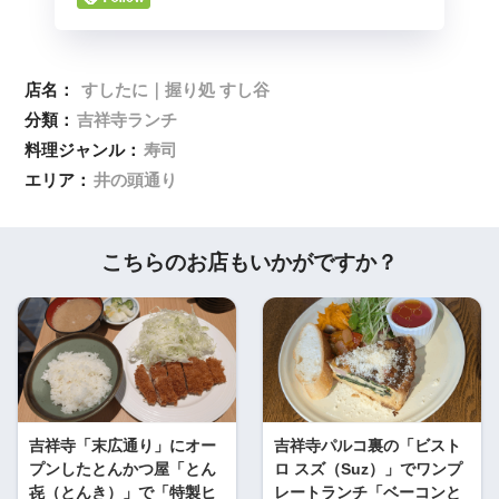
店名：
すしたに｜握り処 すし谷
分類：
吉祥寺ランチ
料理ジャンル：
寿司
エリア：
井の頭通り
こちらのお店もいかがですか？
吉祥寺「末広通り」にオー
吉祥寺パルコ裏の「ビスト
プンしたとんかつ屋「とん
ロ スズ（Suz）」でワンプ
㐂（とんき）」で「特製ヒ
レートランチ「ベーコンと