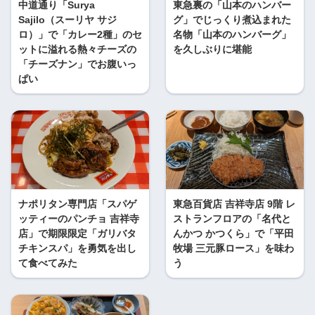
中道通り「Surya
東急裏の「山本のハンバー
Sajilo（スーリヤ サジ
グ」でじっくり煮込まれた
ロ）」で「カレー2種」のセ
名物「山本のハンバーグ」
ットに溢れる熱々チーズの
を久しぶりに堪能
「チーズナン」でお腹いっ
ぱい
ナポリタン専門店「スパゲ
東急百貨店 吉祥寺店 9階 レ
ッティーのパンチョ 吉祥寺
ストランフロアの「名代と
店」で期限限定「ガリバタ
んかつ かつくら」で「平田
チキンスパ」を勇気を出し
牧場 三元豚ロース」を味わ
て食べてみた
う