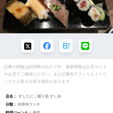
記事の情報は訪問時のものです。最新情報は公式サイト
やお店でご確認ください。また記事内アフィリエイトリ
ンクから収入を得る場合があります。
店名：
すしたに｜握り処 すし谷
分類：
吉祥寺ランチ
料理ジャンル：
寿司