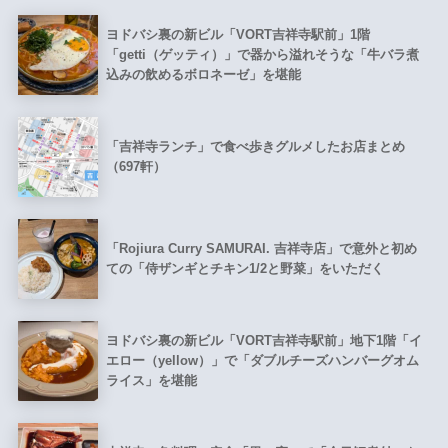
ヨドバシ裏の新ビル「VORT吉祥寺駅前」1階
「getti（ゲッティ）」で器から溢れそうな「牛バラ煮
込みの飲めるボロネーゼ」を堪能
「吉祥寺ランチ」で食べ歩きグルメしたお店まとめ
（697軒）
「Rojiura Curry SAMURAI. 吉祥寺店」で意外と初め
ての「侍ザンギとチキン1/2と野菜」をいただく
ヨドバシ裏の新ビル「VORT吉祥寺駅前」地下1階「イ
エロー（yellow）」で「ダブルチーズハンバーグオム
ライス」を堪能