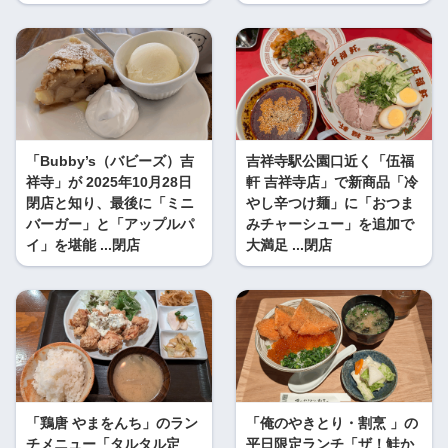
「Bubby’s（バビーズ）吉
吉祥寺駅公園口近く「伍福
祥寺」が 2025年10月28日
軒 吉祥寺店」で新商品「冷
閉店と知り、最後に「ミニ
やし辛つけ麺」に「おつま
バーガー」と「アップルパ
みチャーシュー」を追加で
イ」を堪能 ...閉店
大満足 ...閉店
「鶏唐 やまをんち」のラン
「俺のやきとり・割烹 」の
チメニュー「タルタル定
平日限定ランチ「ザ！鮭か