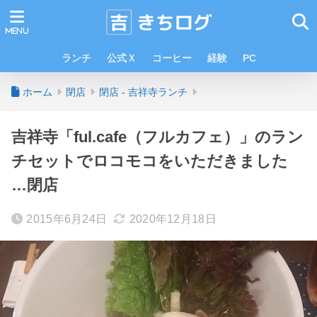
ランチ
公式Ｘ
コーヒー
経験
PC
ホーム
閉店
閉店 - 吉祥寺ランチ
吉祥寺「ful.cafe（フルカフェ）」のラン
チセットでロコモコをいただきました
…閉店
2015年6月24日
2020年12月18日