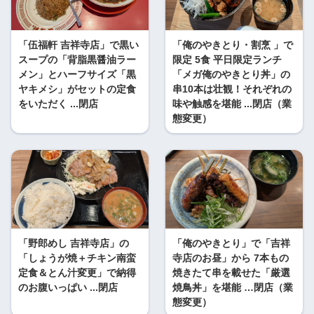
「伍福軒 吉祥寺店」で黒い
「俺のやきとり・割烹 」で
スープの「背脂黒醤油ラー
限定 5食 平日限定ランチ
メン」とハーフサイズ「黒
「メガ俺のやきとり丼」の
ヤキメシ」がセットの定食
串10本は壮観！それぞれの
をいただく ...閉店
味や触感を堪能 ...閉店（業
態変更）
「野郎めし 吉祥寺店」の
「俺のやきとり」で「吉祥
「しょうが焼＋チキン南蛮
寺店のお昼」から 7本もの
定食＆とん汁変更」で納得
焼きたて串を載せた「厳選
のお腹いっぱい ...閉店
焼鳥丼」を堪能 …閉店（業
態変更）