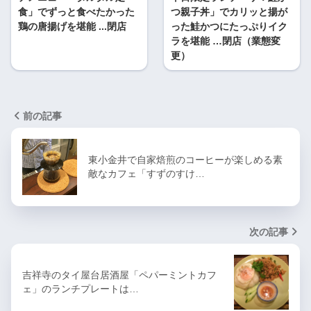
食」でずっと食べたかった
つ親子丼」でカリッと揚が
鶏の唐揚げを堪能 ...閉店
った鮭かつにたっぷりイク
ラを堪能 …閉店（業態変
更）
前の記事
東小金井で自家焙煎のコーヒーが楽しめる素
敵なカフェ「すずのすけ…
次の記事
吉祥寺のタイ屋台居酒屋「ペパーミントカフ
ェ」のランチプレートは…