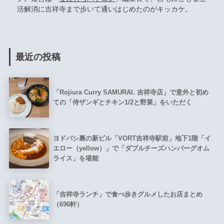
活解消に吉祥寺まで歩いて通いはじめたのがキッカケ。
最近の投稿
「Rojiura Curry SAMURAI. 吉祥寺店」で意外と初め
ての「侍ザンギとチキン1/2と野菜」をいただく
ヨドバシ裏の新ビル「VORT吉祥寺駅前」地下1階「イ
エロー（yellow）」で「ダブルチーズハンバーグオム
ライス」を堪能
「吉祥寺ランチ」で食べ歩きグルメしたお店まとめ
（696軒）