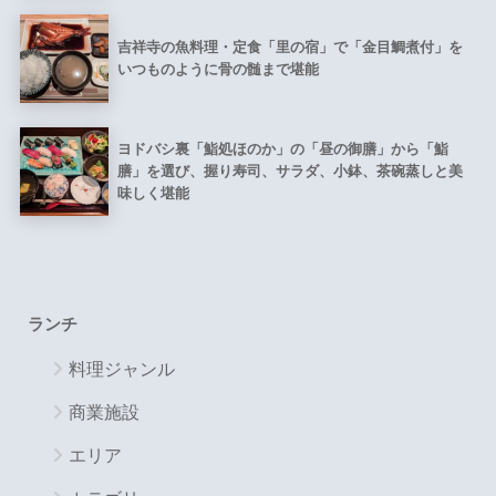
吉祥寺の魚料理・定食「里の宿」で「金目鯛煮付」を
いつものように骨の髄まで堪能
ヨドバシ裏「鮨処ほのか」の「昼の御膳」から「鮨
膳」を選び、握り寿司、サラダ、小鉢、茶碗蒸しと美
味しく堪能
ランチ
料理ジャンル
商業施設
エリア