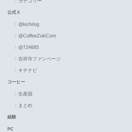
カテゴリー
公式Ｘ
@kichilog
@CoffeeZukiCom
@724685
吉祥寺ファンページ
キチナビ
コーヒー
生産国
まとめ
経験
PC