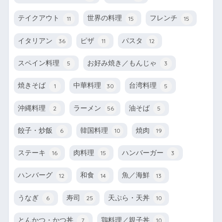
テイクアウト
世界の料理
フレンチ
11
15
15
イタリアン
ピザ
パスタ
36
11
12
スペイン料理
お好み焼き／もんじゃ
5
3
焼きそば
中華料理
台湾料理
1
30
5
沖縄料理
ラーメン
油そば
2
56
5
餃子・炒飯
韓国料理
焼肉
6
10
19
ステーキ
肉料理
ハンバーガー
16
15
3
ハンバーグ
和食
魚／海鮮
12
14
13
うなぎ
寿司
天ぷら・天丼
6
25
10
とんかつ・かつ丼
鶏料理／親子丼
7
10