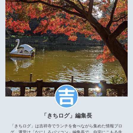
「きちログ」編集長
「きちログ」は吉祥寺でランチを食べながら集めた情報ブロ
グ。運営は「
なにしろパソコン
」編集長で、自宅にこもる生