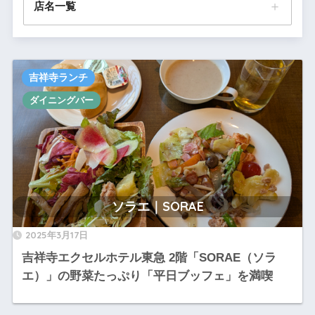
店名一覧
きっしょう｜井の頭 吉祥ダイニング
吉祥寺ランチ
くしやものがたり｜串家物語 吉祥寺店
ダイニングバー
シェーキーズ 吉祥寺店
（2）
しゃぶ葉 吉祥寺店
ソラエ｜SORAE
（3）
やきにく｜焼肉きんぐ
ソラエ｜SORAE
2025年3月17日
吉祥寺エクセルホテル東急 2階「SORAE（ソラ
エ）」の野菜たっぷり「平日ブッフェ」を満喫