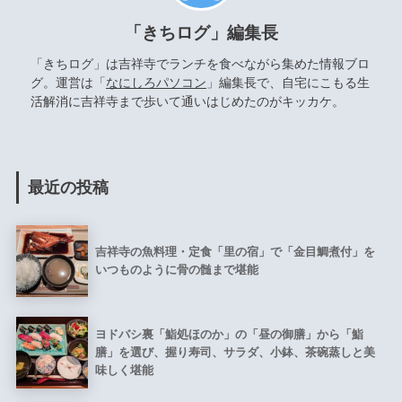
「きちログ」編集長
「きちログ」は吉祥寺でランチを食べながら集めた情報ブロ
グ。運営は「
なにしろパソコン
」編集長で、自宅にこもる生
活解消に吉祥寺まで歩いて通いはじめたのがキッカケ。
最近の投稿
吉祥寺の魚料理・定食「里の宿」で「金目鯛煮付」を
いつものように骨の髄まで堪能
ヨドバシ裏「鮨処ほのか」の「昼の御膳」から「鮨
膳」を選び、握り寿司、サラダ、小鉢、茶碗蒸しと美
味しく堪能