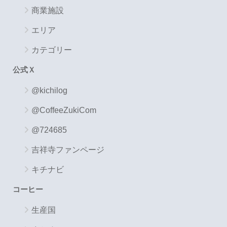
商業施設
エリア
カテゴリー
公式Ｘ
@kichilog
@CoffeeZukiCom
@724685
吉祥寺ファンページ
キチナビ
コーヒー
生産国