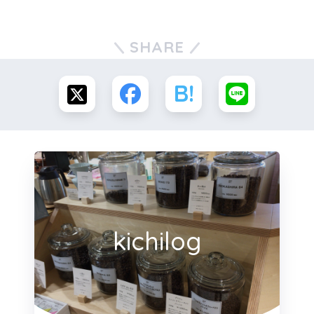
SHARE
kichilog