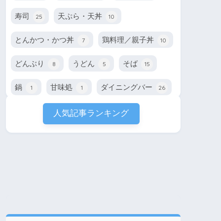
寿司
天ぷら・天丼
25
10
とんかつ・かつ丼
鶏料理／親子丼
7
10
どんぶり
うどん
そば
8
5
15
鍋
甘味処
ダイニングバー
1
1
26
人気記事ランキング