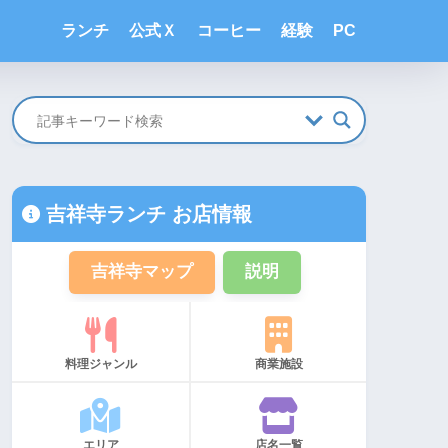
ランチ
公式Ｘ
コーヒー
経験
PC
吉祥寺ランチ お店情報
吉祥寺マップ
説明
料理ジャンル
商業施設
エリア
店名一覧