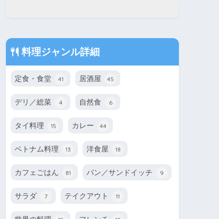
料理ジャンル詳細
定食・食堂
居酒屋
41
45
デリ／総菜
自然食
4
6
タイ料理
カレー
15
44
ベトナム料理
洋食屋
13
18
カフェごはん
パン／サンドイッチ
81
9
サラダ
テイクアウト
7
11