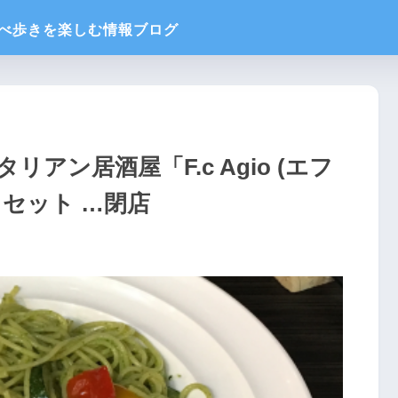
アン居酒屋「F.c Agio (エフ
セット …閉店