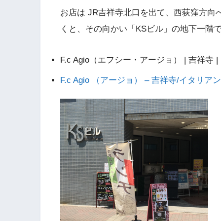
お店は JR吉祥寺北口を出て、西荻窪方
くと、その向かい「KSビル」の地下一階
F.c Agio（エフシー・アージョ） | 吉祥寺 
F.c Agio （アージョ） – 吉祥寺/イタリアン