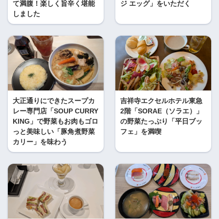
て満腹！楽しく旨辛く堪能
ジ エッグ」をいただく
しました
大正通りにできたスープカ
吉祥寺エクセルホテル東急
レー専門店「SOUP CURRY
2階「SORAE（ソラエ）」
KING」で野菜もお肉もゴロ
の野菜たっぷり「平日ブッ
っと美味しい「豚角煮野菜
フェ」を満喫
カリー」を味わう