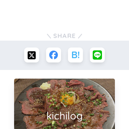
SHARE
kichilog