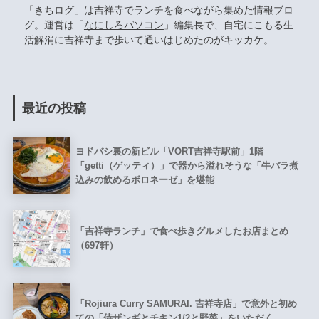
「きちログ」は吉祥寺でランチを食べながら集めた情報ブロ
グ。運営は「
なにしろパソコン
」編集長で、自宅にこもる生
活解消に吉祥寺まで歩いて通いはじめたのがキッカケ。
最近の投稿
ヨドバシ裏の新ビル「VORT吉祥寺駅前」1階
「getti（ゲッティ）」で器から溢れそうな「牛バラ煮
込みの飲めるボロネーゼ」を堪能
「吉祥寺ランチ」で食べ歩きグルメしたお店まとめ
（697軒）
「Rojiura Curry SAMURAI. 吉祥寺店」で意外と初め
ての「侍ザンギとチキン1/2と野菜」をいただく