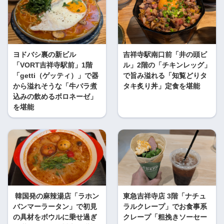
ヨドバシ裏の新ビル
吉祥寺駅南口前「井の頭ビ
「VORT吉祥寺駅前」1階
ル」2階の「チキンレッグ」
「getti（ゲッティ）」で器
で旨み溢れる「知覧どりタ
から溢れそうな「牛バラ煮
タキ炙り丼」定食を堪能
込みの飲めるボロネーゼ」
を堪能
韓国発の麻辣湯店「ラホン
東急吉祥寺店 3階「ナチュ
バンマーラータン」で初見
ラルクレープ」でお食事系
の具材をボウルに乗せ過ぎ
クレープ「粗挽きソーセー