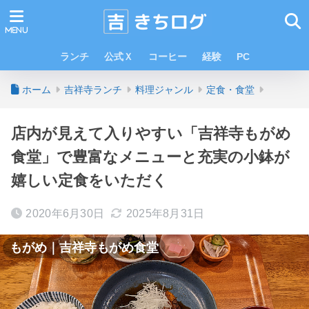
ランチ
公式Ｘ
コーヒー
経験
PC
ホーム
吉祥寺ランチ
料理ジャンル
定食・食堂
店内が見えて入りやすい「吉祥寺もがめ
食堂」で豊富なメニューと充実の小鉢が
嬉しい定食をいただく
2020年6月30日
2025年8月31日
もがめ｜吉祥寺もがめ食堂