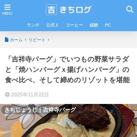
ランチ
公式Ｘ
コーヒー
経験
PC
ホーム
リピート
「吉祥寺バーグ」でいつもの野菜サラダ
と「焼ハンバーグｘ揚げハンバーグ」の
食べ比べ、そして締めのリゾットを堪能
2025年11月22日
きちじょうじ｜吉祥寺バーグ