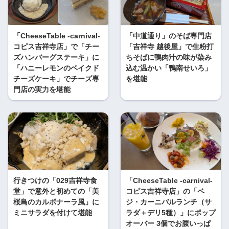
「CheeseTable -carnival-
「中道通り」のそば専門店
コピス吉祥寺店」で「チー
「吉祥寺 越後屋」で生粉打
ズハンバーグステーキ」に
ちそばに鴨肉汁の味が染み
「ハニーレモンのベイクド
込む温かい「鴨南せいろ」
チーズケーキ」でチーズ専
を堪能
門店の実力を堪能
行きつけの「029吉祥寺食
「CheeseTable -carnival-
堂」で意外と初めての「美
コピス吉祥寺店」の「ベ
桜鳥のカルボナーラ風」に
ジ・カーニバルランチ（サ
ミニサラダを付けて堪能
ラダ＋デリ5種）」にポップ
オーバー 3個でお腹いっぱ