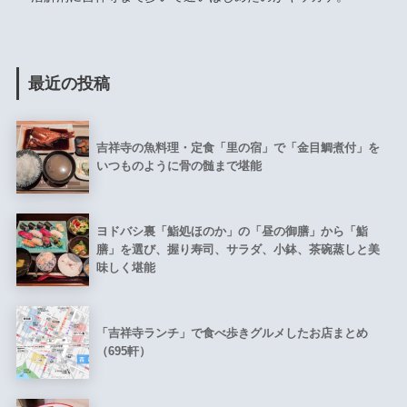
最近の投稿
吉祥寺の魚料理・定食「里の宿」で「金目鯛煮付」を
いつものように骨の髄まで堪能
ヨドバシ裏「鮨処ほのか」の「昼の御膳」から「鮨
膳」を選び、握り寿司、サラダ、小鉢、茶碗蒸しと美
味しく堪能
「吉祥寺ランチ」で食べ歩きグルメしたお店まとめ
（695軒）