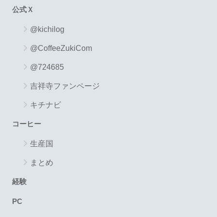
公式Ｘ
@kichilog
@CoffeeZukiCom
@724685
吉祥寺ファンページ
キチナビ
コーヒー
生産国
まとめ
経験
PC