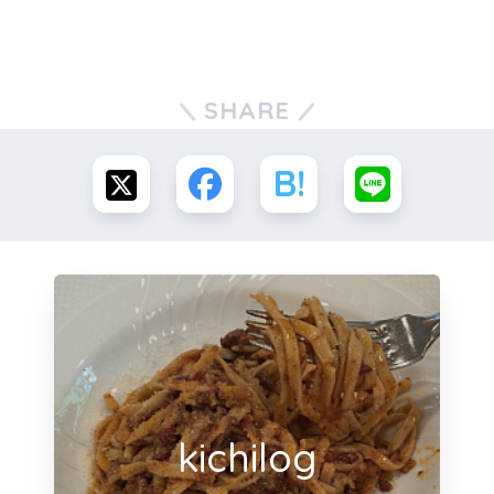
SHARE
kichilog