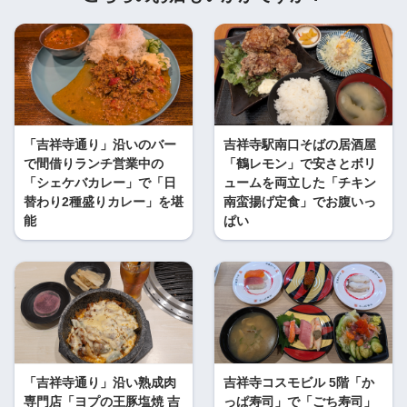
「吉祥寺通り」沿いのバー
吉祥寺駅南口そばの居酒屋
で間借りランチ営業中の
「鶴レモン」で安さとボリ
「シェケバカレー」で「日
ュームを両立した「チキン
替わり2種盛りカレー」を堪
南蛮揚げ定食」でお腹いっ
能
ぱい
「吉祥寺通り」沿い熟成肉
吉祥寺コスモビル 5階「か
専門店「ヨプの王豚塩焼 吉
っぱ寿司」で「ごち寿司」