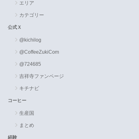
エリア
カテゴリー
公式Ｘ
@kichilog
@CoffeeZukiCom
@724685
吉祥寺ファンページ
キチナビ
コーヒー
生産国
まとめ
経験