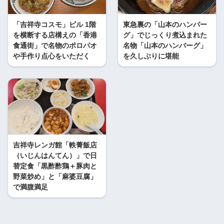
「吉祥寺コスモ」ビル 1階
東急裏の「山本のハンバー
を横断する店構えの「香港
グ」でじっくり煮込まれた
食通街」で名物のポロパオ
名物「山本のハンバーグ」
や手作り点心をいただく
を久しぶりに堪能
吉祥寺レンガ館「軼菁飯店
（いじんはんてん）」で日
替定食「黒酢酢鶏＋豚肉と
野菜炒め」と「麻婆豆腐」
で満腹満足