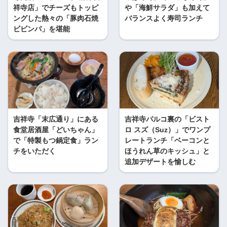
祥寺店」でチーズもトッピ
や「海鮮サラダ」も加えて
ングした熱々の「豚肉石焼
バランスよく寿司ランチ
ビビンパ」を堪能
吉祥寺「末広通り」にある
吉祥寺パルコ裏の「ビスト
食堂居酒屋「どいちゃん」
ロ スズ（Suz）」でワンプ
で「特製もつ鍋定食」ラン
レートランチ「ベーコンと
チをいただく
ほうれん草のキッシュ」と
追加デザートを愉しむ