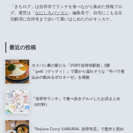
「きちログ」は吉祥寺でランチを食べながら集めた情報ブロ
グ。運営は「
なにしろパソコン
」編集長で、自宅にこもる生
活解消に吉祥寺まで歩いて通いはじめたのがキッカケ。
最近の投稿
ヨドバシ裏の新ビル「VORT吉祥寺駅前」1階
「getti（ゲッティ）」で器から溢れそうな「牛バラ煮
込みの飲めるボロネーゼ」を堪能
「吉祥寺ランチ」で食べ歩きグルメしたお店まとめ
（697軒）
「Rojiura Curry SAMURAI. 吉祥寺店」で意外と初め