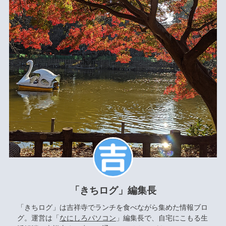
「きちログ」編集長
「きちログ」は吉祥寺でランチを食べながら集めた情報ブロ
グ。運営は「
なにしろパソコン
」編集長で、自宅にこもる生