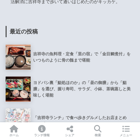
活解消に吉祥寺まで歩いて通いはじめたのがキッカケ。
最近の投稿
吉祥寺の魚料理・定食「里の宿」で「金目鯛煮付」を
いつものように骨の髄まで堪能
ヨドバシ裏「鮨処ほのか」の「昼の御膳」から「鮨
膳」を選び、握り寿司、サラダ、小鉢、茶碗蒸しと美
味しく堪能
「吉祥寺ランチ」で食べ歩きグルメしたお店まとめ
（695軒）
ホーム
ランチ情報
シェア
検索
メニュー