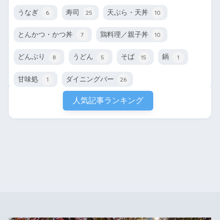
うなぎ
寿司
天ぷら・天丼
6
25
10
とんかつ・かつ丼
鶏料理／親子丼
7
10
どんぶり
うどん
そば
鍋
8
5
15
1
甘味処
ダイニングバー
1
26
人気記事ランキング