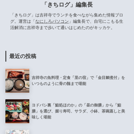
「きちログ」編集長
「きちログ」は吉祥寺でランチを食べながら集めた情報ブロ
グ。運営は「
なにしろパソコン
」編集長で、自宅にこもる生
活解消に吉祥寺まで歩いて通いはじめたのがキッカケ。
最近の投稿
吉祥寺の魚料理・定食「里の宿」で「金目鯛煮付」を
いつものように骨の髄まで堪能
ヨドバシ裏「鮨処ほのか」の「昼の御膳」から「鮨
膳」を選び、握り寿司、サラダ、小鉢、茶碗蒸しと美
味しく堪能