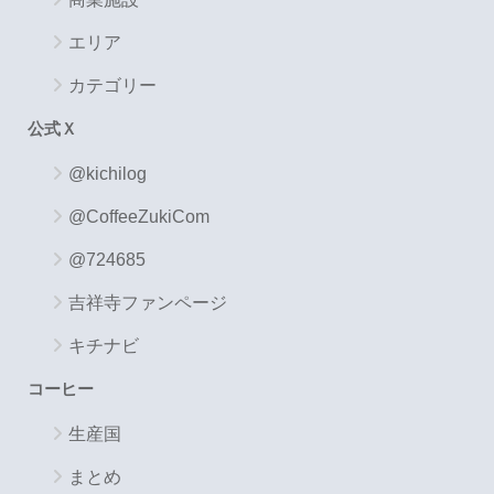
エリア
カテゴリー
公式Ｘ
@kichilog
@CoffeeZukiCom
@724685
吉祥寺ファンページ
キチナビ
コーヒー
生産国
まとめ