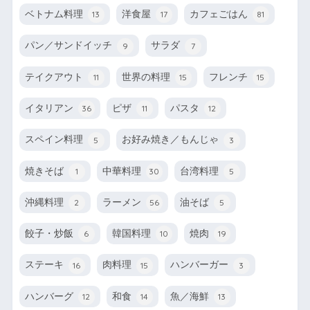
ベトナム料理
洋食屋
カフェごはん
13
17
81
パン／サンドイッチ
サラダ
9
7
テイクアウト
世界の料理
フレンチ
11
15
15
イタリアン
ピザ
パスタ
36
11
12
スペイン料理
お好み焼き／もんじゃ
5
3
焼きそば
中華料理
台湾料理
1
30
5
沖縄料理
ラーメン
油そば
2
56
5
餃子・炒飯
韓国料理
焼肉
6
10
19
ステーキ
肉料理
ハンバーガー
16
15
3
ハンバーグ
和食
魚／海鮮
12
14
13