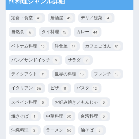
料理ジャンル詳細
定食・食堂
居酒屋
デリ／総菜
41
45
4
自然食
タイ料理
カレー
6
15
44
ベトナム料理
洋食屋
カフェごはん
13
17
81
パン／サンドイッチ
サラダ
9
7
テイクアウト
世界の料理
フレンチ
11
15
15
イタリアン
ピザ
パスタ
36
11
12
スペイン料理
お好み焼き／もんじゃ
5
3
焼きそば
中華料理
台湾料理
1
30
5
沖縄料理
ラーメン
油そば
2
56
5