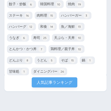
餃子・炒飯
韓国料理
焼肉
6
10
19
ステーキ
肉料理
ハンバーガー
16
15
3
ハンバーグ
和食
魚／海鮮
12
14
13
うなぎ
寿司
天ぷら・天丼
6
25
10
とんかつ・かつ丼
鶏料理／親子丼
7
10
どんぶり
うどん
そば
鍋
8
5
15
1
甘味処
ダイニングバー
1
26
人気記事ランキング