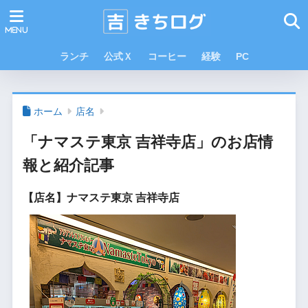
ランチ
公式Ｘ
コーヒー
経験
PC
ホーム
店名
「ナマステ東京 吉祥寺店」のお店情
報と紹介記事
【店名】ナマステ東京 吉祥寺店