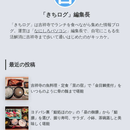
「きちログ」編集長
「きちログ」は吉祥寺でランチを食べながら集めた情報ブロ
グ。運営は「
なにしろパソコン
」編集長で、自宅にこもる生
活解消に吉祥寺まで歩いて通いはじめたのがキッカケ。
最近の投稿
吉祥寺の魚料理・定食「里の宿」で「金目鯛煮付」を
いつものように骨の髄まで堪能
ヨドバシ裏「鮨処ほのか」の「昼の御膳」から「鮨
膳」を選び、握り寿司、サラダ、小鉢、茶碗蒸しと美
味しく堪能