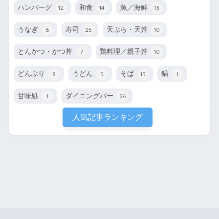
ハンバーグ
和食
魚／海鮮
12
14
13
うなぎ
寿司
天ぷら・天丼
6
25
10
とんかつ・かつ丼
鶏料理／親子丼
7
10
どんぶり
うどん
そば
鍋
8
5
15
1
甘味処
ダイニングバー
1
26
人気記事ランキング