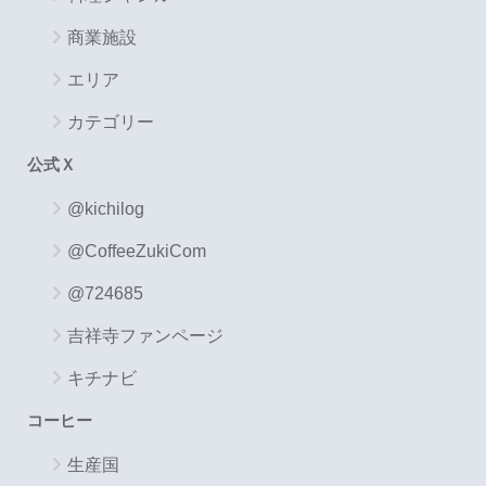
商業施設
エリア
カテゴリー
公式Ｘ
@kichilog
@CoffeeZukiCom
@724685
吉祥寺ファンページ
キチナビ
コーヒー
生産国