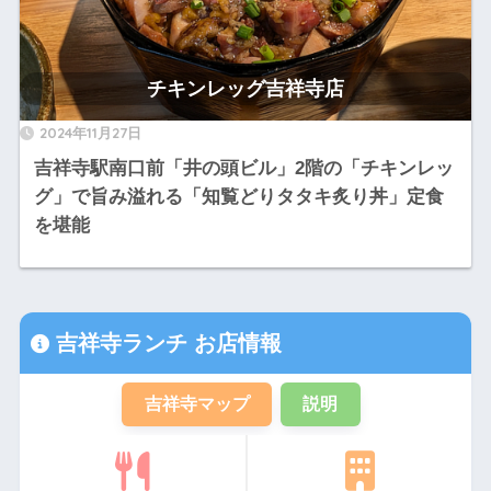
チキンレッグ吉祥寺店
2024年11月27日
吉祥寺駅南口前「井の頭ビル」2階の「チキンレッ
グ」で旨み溢れる「知覧どりタタキ炙り丼」定食
を堪能
吉祥寺ランチ お店情報
吉祥寺マップ
説明