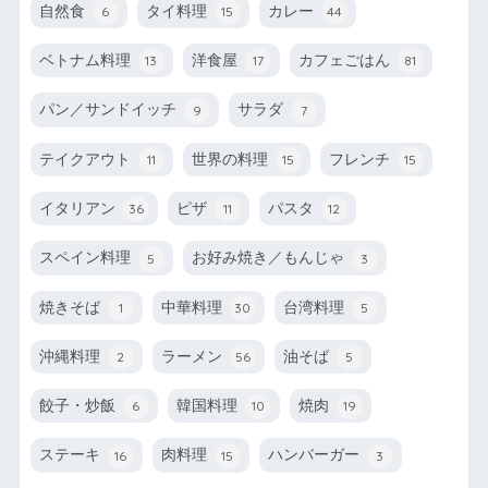
自然食
タイ料理
カレー
6
15
44
ベトナム料理
洋食屋
カフェごはん
13
17
81
パン／サンドイッチ
サラダ
9
7
テイクアウト
世界の料理
フレンチ
11
15
15
イタリアン
ピザ
パスタ
36
11
12
スペイン料理
お好み焼き／もんじゃ
5
3
焼きそば
中華料理
台湾料理
1
30
5
沖縄料理
ラーメン
油そば
2
56
5
餃子・炒飯
韓国料理
焼肉
6
10
19
ステーキ
肉料理
ハンバーガー
16
15
3