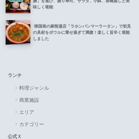
膳」を選び、握り寿司、サラダ、小鉢、茶碗蒸しと美
味しく堪能
韓国発の麻辣湯店「ラホンバンマーラータン」で初見
の具材をボウルに乗せ過ぎて満腹！楽しく旨辛く堪能
しました
ランチ
料理ジャンル
商業施設
エリア
カテゴリー
公式Ｘ