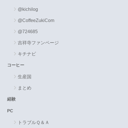
@kichilog
@CoffeeZukiCom
@724685
吉祥寺ファンページ
キチナビ
コーヒー
生産国
まとめ
経験
PC
トラブルＱ＆Ａ