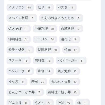
イタリアン
ピザ
パスタ
36
11
12
スペイン料理
お好み焼き／もんじゃ
5
3
焼きそば
中華料理
台湾料理
1
30
5
沖縄料理
ラーメン
油そば
2
56
5
餃子・炒飯
韓国料理
焼肉
6
10
19
ステーキ
肉料理
ハンバーガー
16
15
3
ハンバーグ
和食
魚／海鮮
12
14
13
うなぎ
寿司
天ぷら・天丼
6
25
10
とんかつ・かつ丼
鶏料理／親子丼
7
10
どんぶり
うどん
そば
鍋
8
5
15
1