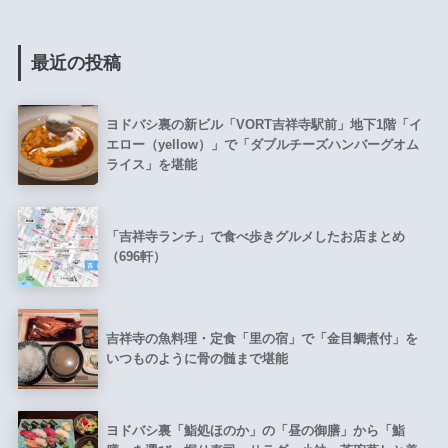
最近の投稿
ヨドバシ裏の新ビル「VORT吉祥寺駅前」地下1階「イ
エロー（yellow）」で「ダブルチーズハンバーグオム
ライス」を堪能
「吉祥寺ランチ」で食べ歩きグルメしたお店まとめ
（696軒）
吉祥寺の魚料理・定食「里の宿」で「金目鯛煮付」を
いつものように骨の髄まで堪能
ヨドバシ裏「鮨処ほのか」の「昼の御膳」から「鮨