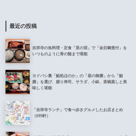
最近の投稿
吉祥寺の魚料理・定食「里の宿」で「金目鯛煮付」を
いつものように骨の髄まで堪能
ヨドバシ裏「鮨処ほのか」の「昼の御膳」から「鮨
膳」を選び、握り寿司、サラダ、小鉢、茶碗蒸しと美
味しく堪能
「吉祥寺ランチ」で食べ歩きグルメしたお店まとめ
（695軒）