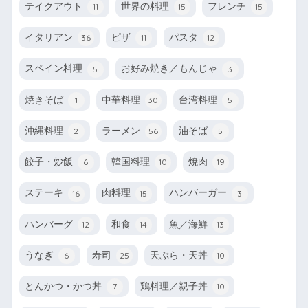
テイクアウト
世界の料理
フレンチ
11
15
15
イタリアン
ピザ
パスタ
36
11
12
スペイン料理
お好み焼き／もんじゃ
5
3
焼きそば
中華料理
台湾料理
1
30
5
沖縄料理
ラーメン
油そば
2
56
5
餃子・炒飯
韓国料理
焼肉
6
10
19
ステーキ
肉料理
ハンバーガー
16
15
3
ハンバーグ
和食
魚／海鮮
12
14
13
うなぎ
寿司
天ぷら・天丼
6
25
10
とんかつ・かつ丼
鶏料理／親子丼
7
10