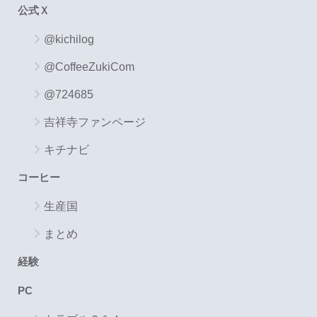
公式Ｘ
@kichilog
@CoffeeZukiCom
@724685
吉祥寺ファンページ
キチナビ
コーヒー
生産国
まとめ
経験
PC