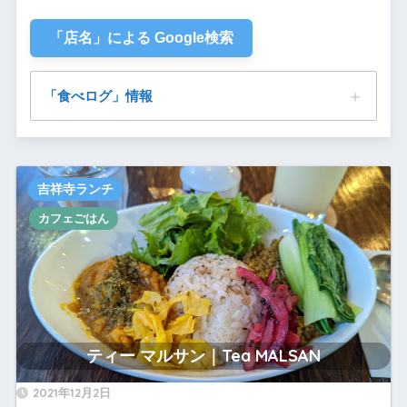
「店名」による Google検索
「食べログ」情報
ティー マルサン｜Tea MALSAN
吉祥寺ランチ
カフェごはん
ティー マルサン｜Tea MALSAN
2021年12月2日