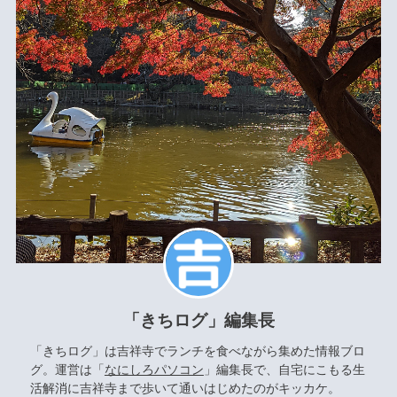
「きちログ」編集長
「きちログ」は吉祥寺でランチを食べながら集めた情報ブロ
グ。運営は「
なにしろパソコン
」編集長で、自宅にこもる生
活解消に吉祥寺まで歩いて通いはじめたのがキッカケ。