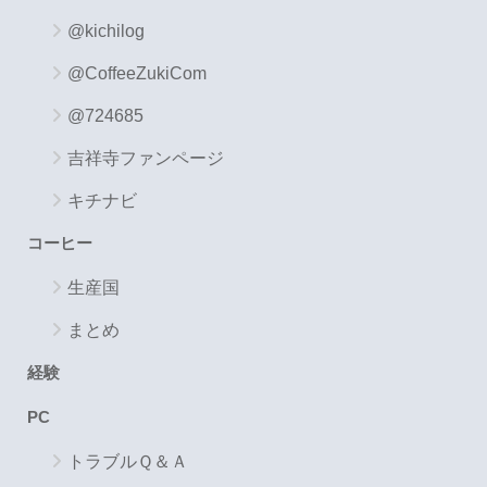
@kichilog
@CoffeeZukiCom
@724685
吉祥寺ファンページ
キチナビ
コーヒー
生産国
まとめ
経験
PC
トラブルＱ＆Ａ