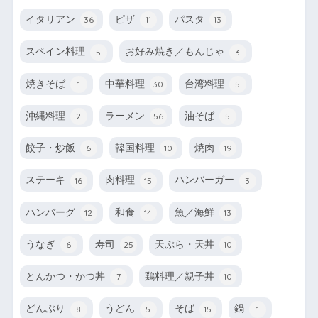
イタリアン
ピザ
パスタ
36
11
13
スペイン料理
お好み焼き／もんじゃ
5
3
焼きそば
中華料理
台湾料理
1
30
5
沖縄料理
ラーメン
油そば
2
56
5
餃子・炒飯
韓国料理
焼肉
6
10
19
ステーキ
肉料理
ハンバーガー
16
15
3
ハンバーグ
和食
魚／海鮮
12
14
13
うなぎ
寿司
天ぷら・天丼
6
25
10
とんかつ・かつ丼
鶏料理／親子丼
7
10
どんぶり
うどん
そば
鍋
8
5
15
1