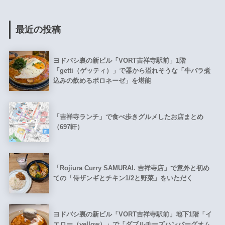
最近の投稿
ヨドバシ裏の新ビル「VORT吉祥寺駅前」1階
「getti（ゲッティ）」で器から溢れそうな「牛バラ煮
込みの飲めるボロネーゼ」を堪能
「吉祥寺ランチ」で食べ歩きグルメしたお店まとめ
（697軒）
「Rojiura Curry SAMURAI. 吉祥寺店」で意外と初め
ての「侍ザンギとチキン1/2と野菜」をいただく
ヨドバシ裏の新ビル「VORT吉祥寺駅前」地下1階「イ
エロー（yellow）」で「ダブルチーズハンバーグオム