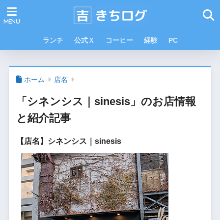
ランチ
公式Ｘ
コーヒー
経験
PC
ホーム
店名
「シネンシス｜sinesis」のお店情報
と紹介記事
【店名】シネンシス｜sinesis