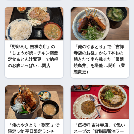
「野郎めし 吉祥寺店」の
「俺のやきとり」で「吉祥
「しょうが焼＋チキン南蛮
寺店のお昼」から 7本もの
定食＆とん汁変更」で納得
焼きたて串を載せた「厳選
のお腹いっぱい ...閉店
焼鳥丼」を堪能 …閉店（業
態変更）
「俺のやきとり・割烹 」で
「伍福軒 吉祥寺店」で黒い
限定 5食 平日限定ランチ
スープの「背脂黒醤油ラー