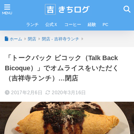
ランチ
公式Ｘ
コーヒー
経験
PC
ホーム
閉店
閉店 - 吉祥寺ランチ
「トークバック ビコック（Talk Back
Bicoque）」でオムライスをいただく
（吉祥寺ランチ）…閉店
2017年2月6日
2020年3月16日