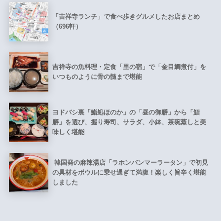
「吉祥寺ランチ」で食べ歩きグルメしたお店まとめ
（696軒）
吉祥寺の魚料理・定食「里の宿」で「金目鯛煮付」を
いつものように骨の髄まで堪能
ヨドバシ裏「鮨処ほのか」の「昼の御膳」から「鮨
膳」を選び、握り寿司、サラダ、小鉢、茶碗蒸しと美
味しく堪能
韓国発の麻辣湯店「ラホンバンマーラータン」で初見
の具材をボウルに乗せ過ぎて満腹！楽しく旨辛く堪能
しました