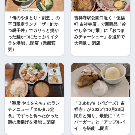
「俺のやきとり・割烹 」の
吉祥寺駅公園口近く「伍福
平日限定ランチ「ザ！鮭か
軒 吉祥寺店」で新商品「冷
つ親子丼」でカリッと揚が
やし辛つけ麺」に「おつま
った鮭かつにたっぷりイク
みチャーシュー」を追加で
ラを堪能 …閉店（業態変
大満足 ...閉店
更）
「鶏唐 やまをんち」のラン
「Bubby’s（バビーズ）吉
チメニュー「タルタル定
祥寺」が 2025年10月28日
食」でずっと食べたかった
閉店と知り、最後に「ミニ
鶏の唐揚げを堪能 ...閉店
バーガー」と「アップルパ
イ」を堪能 ...閉店