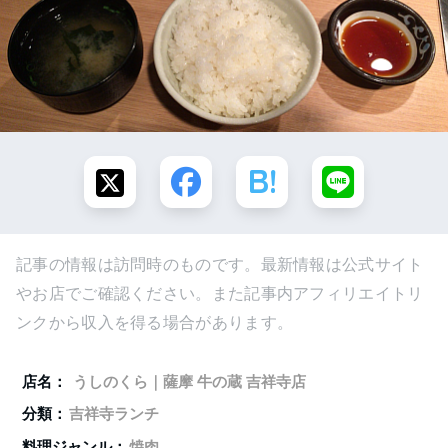
記事の情報は訪問時のものです。最新情報は公式サイト
やお店でご確認ください。また記事内アフィリエイトリ
ンクから収入を得る場合があります。
店名：
うしのくら｜薩摩 牛の蔵 吉祥寺店
分類：
吉祥寺ランチ
料理ジャンル：
焼肉