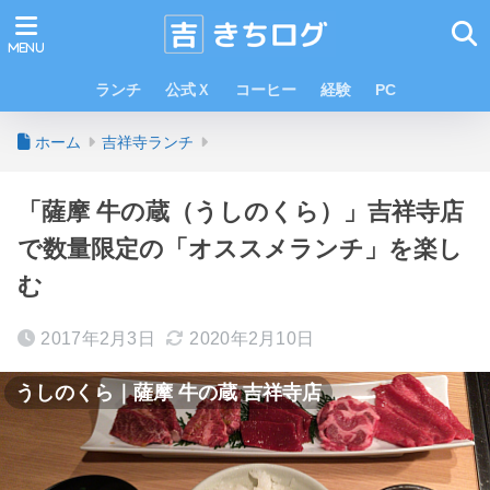
ランチ
公式Ｘ
コーヒー
経験
PC
ホーム
吉祥寺ランチ
「薩摩 牛の蔵（うしのくら）」吉祥寺店
で数量限定の「オススメランチ」を楽し
む
2017年2月3日
2020年2月10日
うしのくら｜薩摩 牛の蔵 吉祥寺店