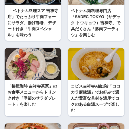
「 ベトナム料理スア 吉祥寺
ベトナム麺料理専門店
店」でたっぷり牛肉フォー
「SADEC TOKYO（サデッ
にサラダ、揚げ春巻、デザ
ク トウキョウ）吉祥寺」で
ート付き「牛肉スペシャ
具だくさん「豚肉フーティ
ル」を味わう
ウ」を楽しむ
「椿屋珈琲 吉祥寺茶寮」の
コピス吉祥寺A館1階「ココ
お食事メニューからドリン
カラ麻辣湯」でお好みで選
ク付き「季節のサラダプレ
んだ豊富な具材を濃厚でコ
ート」を楽しむ
クのある白湯スープで楽し
む