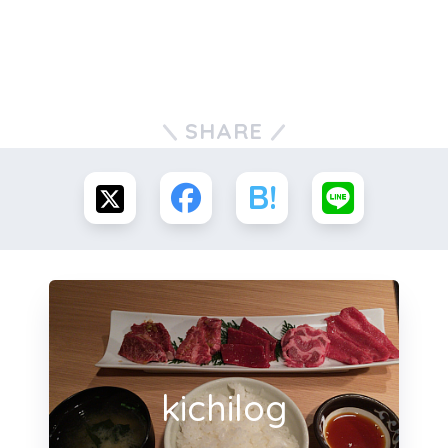
SHARE
kichilog