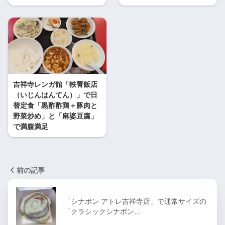
吉祥寺レンガ館「軼菁飯店
（いじんはんてん）」で日
替定食「黒酢酢鶏＋豚肉と
野菜炒め」と「麻婆豆腐」
で満腹満足
前の記事
「シナボン アトレ吉祥寺店」で通常サイズの
「クラシックシナボン…