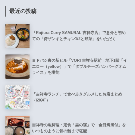
最近の投稿
「Rojiura Curry SAMURAI. 吉祥寺店」で意外と初め
ての「侍ザンギとチキン1/2と野菜」をいただく
ヨドバシ裏の新ビル「VORT吉祥寺駅前」地下1階「イ
エロー（yellow）」で「ダブルチーズハンバーグオム
ライス」を堪能
「吉祥寺ランチ」で食べ歩きグルメしたお店まとめ
（696軒）
吉祥寺の魚料理・定食「里の宿」で「金目鯛煮付」を
いつものように骨の髄まで堪能