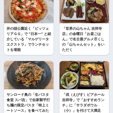
井の頭公園近く「ピッツェ
「世界の山ちゃん 吉祥寺
リアＧＧ」で "日本一" と紹
店」の金曜日「お昼ごは
介している「マルゲリータ
ん」で名古屋グルメ尽くし
エクストラ」でランチセッ
の「山ちゃんセット」をい
トを堪能
ただく
サンロード奥の「生パスタ
「戎（えびす）ビアホール
食堂 スパ吉」で自家製平打
吉祥寺」で「おすすめラン
ち麺の限定パスタ「特上ミ
チ」に「サラダボウル
ートソース」を食べてみた
（小）」を付けて大満足