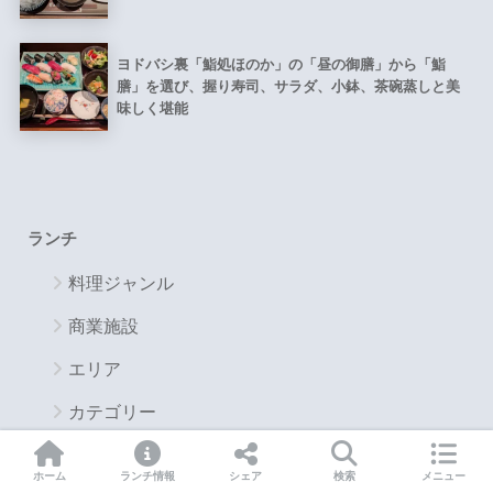
ヨドバシ裏「鮨処ほのか」の「昼の御膳」から「鮨
膳」を選び、握り寿司、サラダ、小鉢、茶碗蒸しと美
味しく堪能
ランチ
料理ジャンル
商業施設
エリア
カテゴリー
公式Ｘ
ホーム
ランチ情報
シェア
検索
メニュー