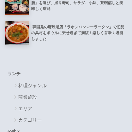
膳」を選び、握り寿司、サラダ、小鉢、茶碗蒸しと美
味しく堪能
韓国発の麻辣湯店「ラホンバンマーラータン」で初見
の具材をボウルに乗せ過ぎて満腹！楽しく旨辛く堪能
しました
ランチ
料理ジャンル
商業施設
エリア
カテゴリー
公式Ｘ