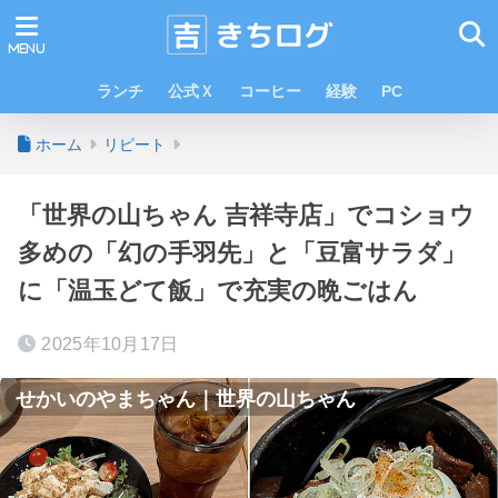
ランチ
公式Ｘ
コーヒー
経験
PC
ホーム
リピート
「世界の山ちゃん 吉祥寺店」でコショウ
多めの「幻の手羽先」と「豆富サラダ」
に「温玉どて飯」で充実の晩ごはん
2025年10月17日
せかいのやまちゃん｜世界の山ちゃん