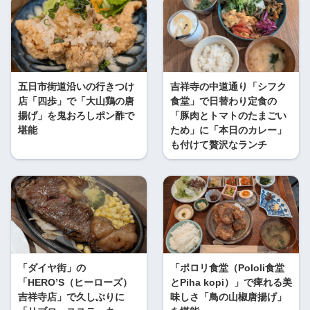
五日市街道沿いの行きつけ
吉祥寺の中道通り「シフク
店「四歩」で「大山鶏の唐
食堂」で日替わり定食の
揚げ」を鬼おろしポン酢で
「豚肉とトマトのたまごい
堪能
ため」に「本日のカレー」
も付けて贅沢なランチ
「ダイヤ街」の
「ポロリ食堂（Pololi食堂
「HERO’S（ヒーローズ）
とPiha kopi）」で痺れる美
吉祥寺店」で久しぶりに
味しさ「鳥の山椒唐揚げ」