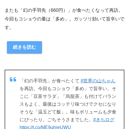
またも「幻の手羽先（660円）」が食べたくなって再訪。
今回もコショウの量は「多め」。ガッツリ効いて旨辛いで
す。
続きを読む
「幻の手羽先」が食べたくて
#世界の山ちゃん
を再訪。今回もコショウ「多め」で旨辛い。そ
こに「豆富サラダ」「烏龍茶」も付けてバラン
スもよく、最後はコッテリ味つけでクセになり
そうな「温玉どて飯」。味もボリュームも夕食
にぴったり。ごちそうさまでした。
#きちログ
https://t.co/ME9uhreUWU