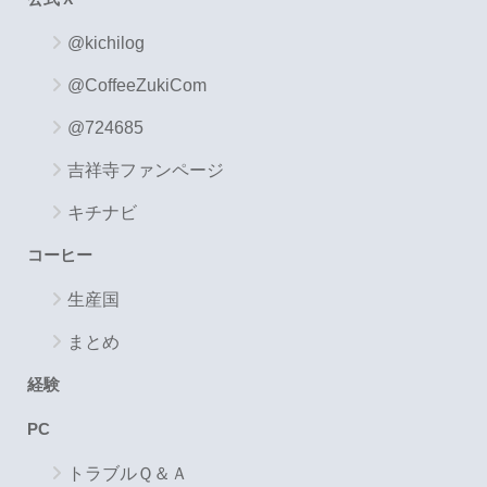
@kichilog
@CoffeeZukiCom
@724685
吉祥寺ファンページ
キチナビ
コーヒー
生産国
まとめ
経験
PC
トラブルＱ＆Ａ