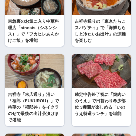
東急裏のお気に入り中華料
吉祥寺通りの「東京たらこ
理店「sinesis（シネンシ
スパゲティ」で「海鮮ちら
ス）」で「フカヒレあんか
しと冷たいお出汁」の涼麺
けご飯」を堪能
を楽しむ
吉祥寺「末広通り」沿い
確定申告終了祝に「焼肉い
「福郎（FUKUROU）」で
のうえ」で日替わり希少部
待望の「福郎丼」をイクラ
位 3種類が楽しめる「いの
のせで最後の出汁茶漬けま
うえ特選ランチ」を堪能
で堪能