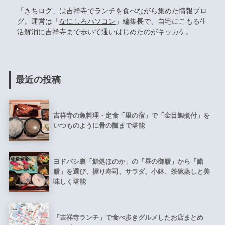
「きちログ」は吉祥寺でランチを食べながら集めた情報ブロ
グ。運営は「
なにしろパソコン
」編集長で、自宅にこもる生
活解消に吉祥寺まで歩いて通いはじめたのがキッカケ。
最近の投稿
吉祥寺の魚料理・定食「里の宿」で「金目鯛煮付」を
いつものように骨の髄まで堪能
ヨドバシ裏「鮨処ほのか」の「昼の御膳」から「鮨
膳」を選び、握り寿司、サラダ、小鉢、茶碗蒸しと美
味しく堪能
「吉祥寺ランチ」で食べ歩きグルメしたお店まとめ