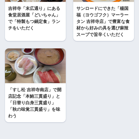
吉祥寺「末広通り」にある
サンロードにできた「楊国
食堂居酒屋「どいちゃん」
福（ヨウゴフク）マーラー
で「特製もつ鍋定食」ラン
タン 吉祥寺店」で豊富な食
チをいただく
材から好みの具を選び麻辣
スープで旨辛くいただく
「すし松 吉祥寺南店」で開
店記念「本鮪三貫盛り」と
「日替り白身三貫盛り」
「秋の味覚三貫盛り」を味
わう