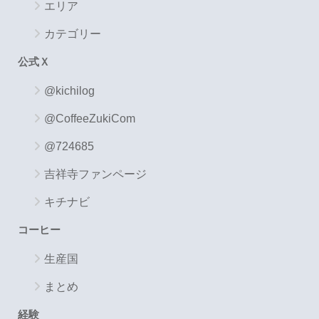
エリア
カテゴリー
公式Ｘ
@kichilog
@CoffeeZukiCom
@724685
吉祥寺ファンページ
キチナビ
コーヒー
生産国
まとめ
経験