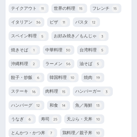
テイクアウト
世界の料理
フレンチ
11
15
15
イタリアン
ピザ
パスタ
36
11
12
スペイン料理
お好み焼き／もんじゃ
5
3
焼きそば
中華料理
台湾料理
1
30
5
沖縄料理
ラーメン
油そば
2
56
5
餃子・炒飯
韓国料理
焼肉
6
10
19
ステーキ
肉料理
ハンバーガー
16
15
3
ハンバーグ
和食
魚／海鮮
12
14
13
うなぎ
寿司
天ぷら・天丼
6
25
10
とんかつ・かつ丼
鶏料理／親子丼
7
10