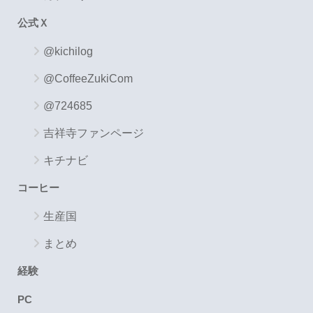
公式Ｘ
@kichilog
@CoffeeZukiCom
@724685
吉祥寺ファンページ
キチナビ
コーヒー
生産国
まとめ
経験
PC