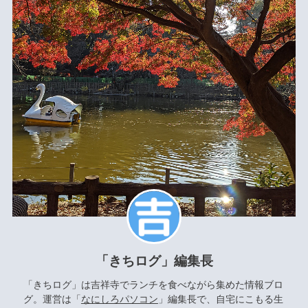
「きちログ」編集長
「きちログ」は吉祥寺でランチを食べながら集めた情報ブロ
グ。運営は「
なにしろパソコン
」編集長で、自宅にこもる生