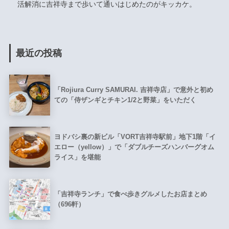
活解消に吉祥寺まで歩いて通いはじめたのがキッカケ。
最近の投稿
「Rojiura Curry SAMURAI. 吉祥寺店」で意外と初め
ての「侍ザンギとチキン1/2と野菜」をいただく
ヨドバシ裏の新ビル「VORT吉祥寺駅前」地下1階「イ
エロー（yellow）」で「ダブルチーズハンバーグオム
ライス」を堪能
「吉祥寺ランチ」で食べ歩きグルメしたお店まとめ
（696軒）