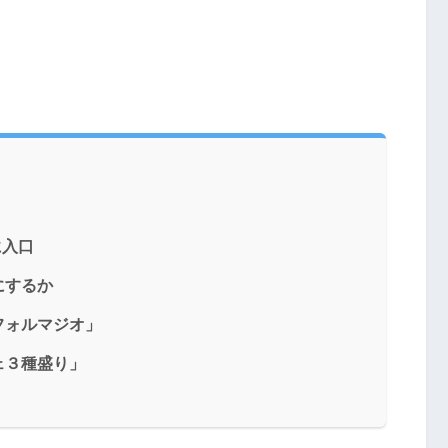
に入口
にするか
フォルマジオ」
ェ３種盛り」