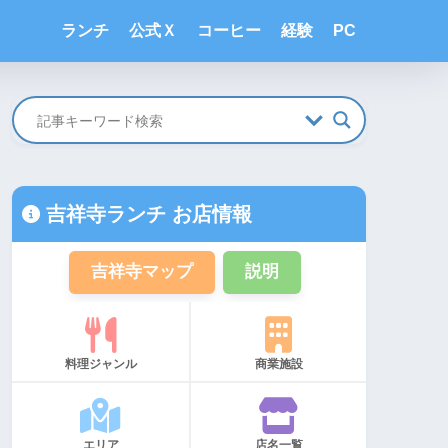
ランチ
公式Ｘ
コーヒー
経験
PC
吉祥寺ランチ お店情報
吉祥寺マップ
説明
料理ジャンル
商業施設
エリア
店名一覧