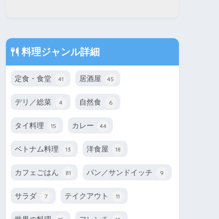
料理ジャンル詳細
定食・食堂
居酒屋
41
45
デリ／総菜
自然食
4
6
タイ料理
カレー
15
44
ベトナム料理
洋食屋
13
18
カフェごはん
パン／サンドイッチ
81
9
サラダ
テイクアウト
7
11