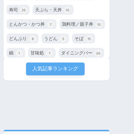
寿司
天ぷら・天丼
25
10
とんかつ・かつ丼
鶏料理／親子丼
7
10
どんぶり
うどん
そば
8
5
15
鍋
甘味処
ダイニングバー
1
1
26
人気記事ランキング