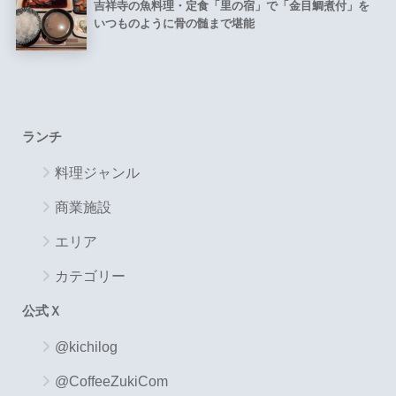
吉祥寺の魚料理・定食「里の宿」で「金目鯛煮付」を
いつものように骨の髄まで堪能
ランチ
料理ジャンル
商業施設
エリア
カテゴリー
公式Ｘ
@kichilog
@CoffeeZukiCom