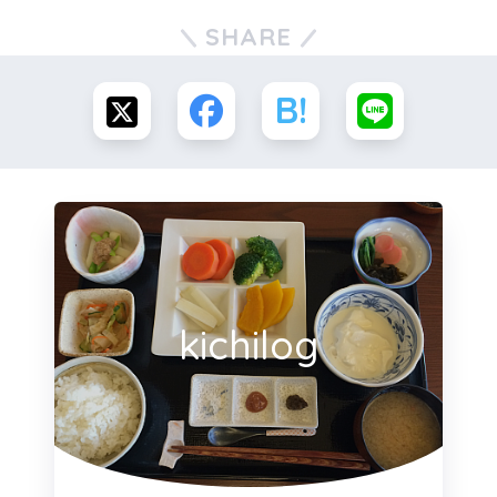
SHARE
kichilog