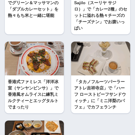
でグリーン＆マッサマンの
Sajilo（スーリヤ サジ
「ダブルカレーセット」を
ロ）」で「カレー2種」のセ
熱々もち米と一緒に堪能
ットに溢れる熱々チーズの
「チーズナン」でお腹いっ
ぱい
香港式ファミレス「洋洋冰
「タカノフルーツパーラー
室（ヤンヤンビンサ）」で
アトレ吉祥寺店」で「ハー
香港風オムライスに練乳ミ
フ ローストビーフサンドウ
ルクティーとエッグタルト
ィッチ」に「ミニ洋梨のパ
でまったり
フェ」でカフェランチ