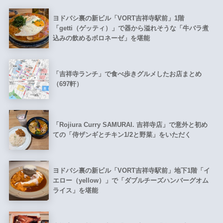
ヨドバシ裏の新ビル「VORT吉祥寺駅前」1階
「getti（ゲッティ）」で器から溢れそうな「牛バラ煮
込みの飲めるボロネーゼ」を堪能
「吉祥寺ランチ」で食べ歩きグルメしたお店まとめ
（697軒）
「Rojiura Curry SAMURAI. 吉祥寺店」で意外と初め
ての「侍ザンギとチキン1/2と野菜」をいただく
ヨドバシ裏の新ビル「VORT吉祥寺駅前」地下1階「イ
エロー（yellow）」で「ダブルチーズハンバーグオム
ライス」を堪能