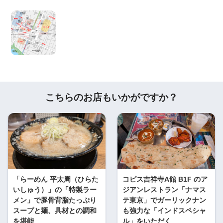
こちらのお店もいかがですか？
「らーめん 平太周（ひらた
コピス吉祥寺A館 B1F のア
いしゅう）」の「特製ラー
ジアンレストラン「ナマス
メン」で豚骨背脂たっぷり
テ東京」でガーリックナン
スープと麺、具材との調和
も強力な「インドスペシャ
を堪能
ル」をいただく