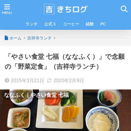
ランチ
公式Ｘ
コーヒー
経験
PC
ホーム
吉祥寺ランチ
「やさい食堂 七福（ななふく）」で念願
の「野菜定食」（吉祥寺ランチ）
2015年3月21日
2020年2月9日
ななふく｜やさい食堂 七福