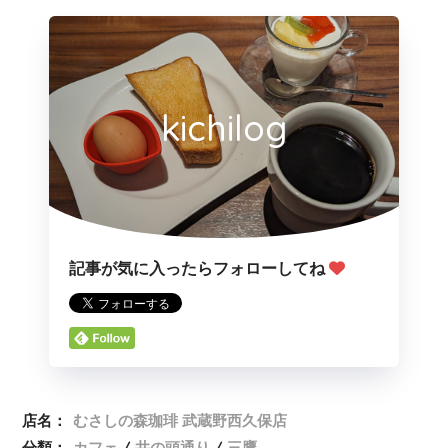
kichilog
記事が気に入ったらフォローしてね
店名：
むさしの森珈琲 武蔵野西久保店
分類：
カフェ
井の頭通り
三鷹