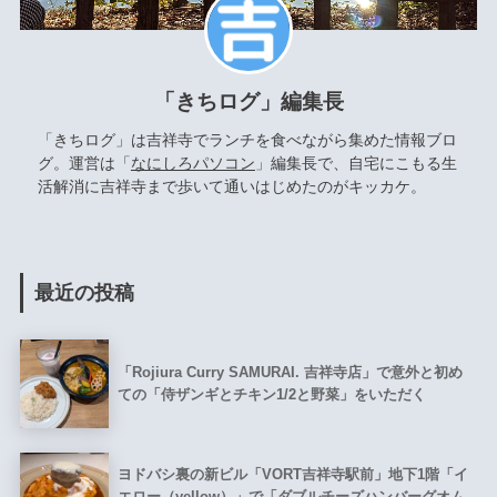
「きちログ」編集長
「きちログ」は吉祥寺でランチを食べながら集めた情報ブロ
グ。運営は「
なにしろパソコン
」編集長で、自宅にこもる生
活解消に吉祥寺まで歩いて通いはじめたのがキッカケ。
最近の投稿
「Rojiura Curry SAMURAI. 吉祥寺店」で意外と初め
ての「侍ザンギとチキン1/2と野菜」をいただく
ヨドバシ裏の新ビル「VORT吉祥寺駅前」地下1階「イ
エロー（yellow）」で「ダブルチーズハンバーグオム