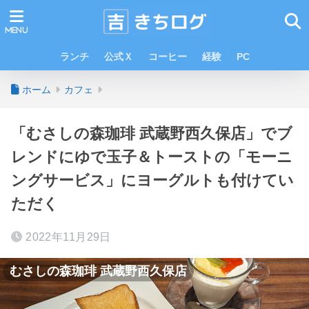
ランチ
公式Ｘ
コーヒー
経験
PC
ホーム
カフェ
「むさしの森珈琲 武蔵野西久保店」でブ
レンドにゆで玉子＆トーストの「モーニ
ングサービス」にヨーグルトも付けてい
ただく
2022年11月29日
むさしの森珈琲 武蔵野西久保店