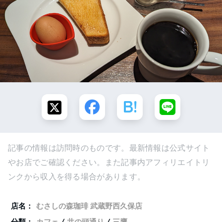
記事の情報は訪問時のものです。最新情報は公式サイト
やお店でご確認ください。また記事内アフィリエイトリ
ンクから収入を得る場合があります。
店名：
むさしの森珈琲 武蔵野西久保店
分類：
カフェ
井の頭通り
三鷹