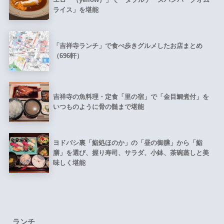
ライス」を堪能
「吉祥寺ランチ」で食べ歩きグルメしたお店まとめ
（696軒）
吉祥寺の魚料理・定食「里の宿」で「金目鯛煮付」を
いつものように骨の髄まで堪能
ヨドバシ裏「鮨処ほのか」の「昼の御膳」から「鮨
膳」を選び、握り寿司、サラダ、小鉢、茶碗蒸しと美
味しく堪能
ランチ