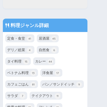
料理ジャンル詳細
定食・食堂
居酒屋
41
45
デリ／総菜
自然食
4
6
タイ料理
カレー
15
44
ベトナム料理
洋食屋
13
17
カフェごはん
パン／サンドイッチ
81
9
サラダ
テイクアウト
7
11