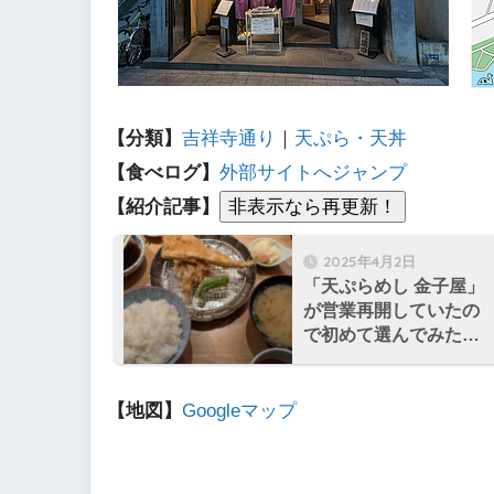
【分類】
吉祥寺通り
｜
天ぷら・天丼
【食べログ】
外部サイトへジャンプ
【紹介記事】
2025年4月2日
「天ぷらめし 金子屋」
が営業再開していたの
で初めて選んでみた
「穴子天めし」をいた
だく
【地図】
Googleマップ