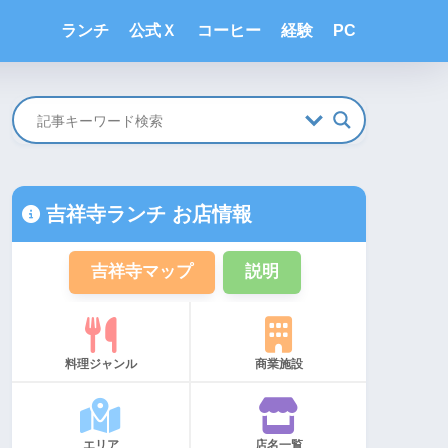
ランチ
公式Ｘ
コーヒー
経験
PC
吉祥寺ランチ お店情報
吉祥寺マップ
説明
料理ジャンル
商業施設
エリア
店名一覧