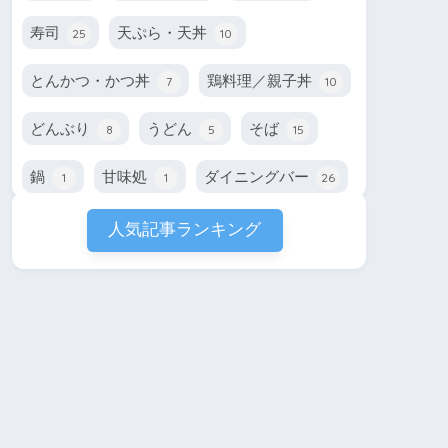
寿司
天ぷら・天丼
25
10
とんかつ・かつ丼
鶏料理／親子丼
7
10
どんぶり
うどん
そば
8
5
15
鍋
甘味処
ダイニングバー
1
1
26
人気記事ランキング