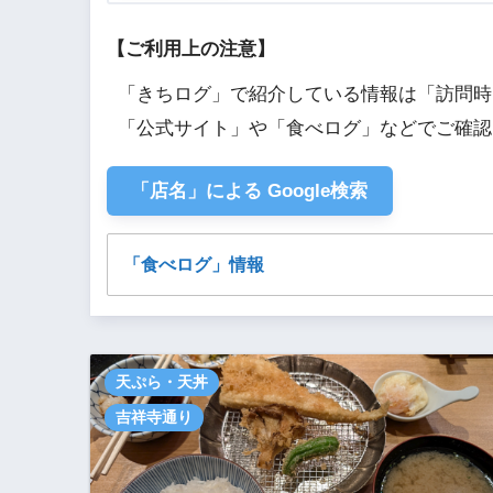
【ご利用上の注意】
「きちログ」で紹介している情報は「訪問時
「公式サイト」や「食べログ」などでご確認
「店名」による Google検索
「食べログ」情報
かねこや｜天ぷらめし 金子屋
天ぷら・天丼
吉祥寺通り