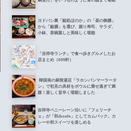
鯛煮付」をいつものように骨の髄まで堪能
ヨドバシ裏「鮨処ほのか」の「昼の御膳」
から「鮨膳」を選び、握り寿司、サラダ、
小鉢、茶碗蒸しと美味しく堪能
「吉祥寺ランチ」で食べ歩きグルメしたお
店まとめ（695軒）
韓国発の麻辣湯店「ラホンバンマーラータ
ン」で初見の具材をボウルに乗せ過ぎて満
腹！楽しく旨辛く堪能しました
吉祥寺ペニーレーン沿いに「フェリーチ
ェ」が「和みcafe」としてカムバック。カ
レーや和スイーツを楽しめる