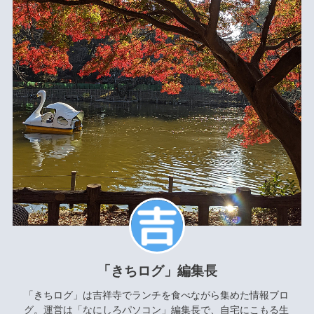
「きちログ」編集長
「きちログ」は吉祥寺でランチを食べながら集めた情報ブロ
グ。運営は「
なにしろパソコン
」編集長で、自宅にこもる生