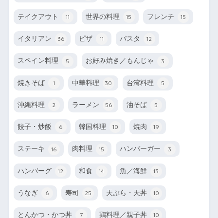
テイクアウト
世界の料理
フレンチ
11
15
15
イタリアン
ピザ
パスタ
36
11
12
スペイン料理
お好み焼き／もんじゃ
5
3
焼きそば
中華料理
台湾料理
1
30
5
沖縄料理
ラーメン
油そば
2
56
5
餃子・炒飯
韓国料理
焼肉
6
10
19
ステーキ
肉料理
ハンバーガー
16
15
3
ハンバーグ
和食
魚／海鮮
12
14
13
うなぎ
寿司
天ぷら・天丼
6
25
10
とんかつ・かつ丼
鶏料理／親子丼
7
10