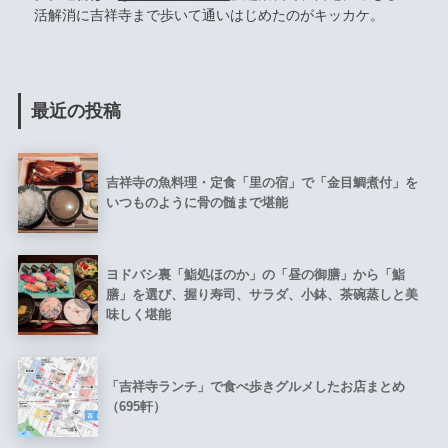
活解消に吉祥寺まで歩いて通いはじめたのがキッカケ。
最近の投稿
吉祥寺の魚料理・定食「里の宿」で「金目鯛煮付」を
いつものように骨の髄まで堪能
ヨドバシ裏「鮨処ほのか」の「昼の御膳」から「鮨
膳」を選び、握り寿司、サラダ、小鉢、茶碗蒸しと美
味しく堪能
「吉祥寺ランチ」で食べ歩きグルメしたお店まとめ
（695軒）