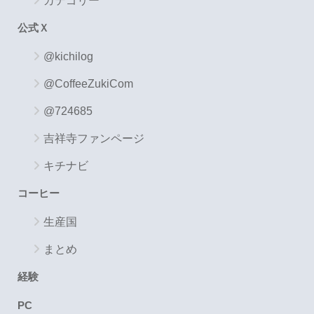
カテゴリー
公式Ｘ
@kichilog
@CoffeeZukiCom
@724685
吉祥寺ファンページ
キチナビ
コーヒー
生産国
まとめ
経験
PC