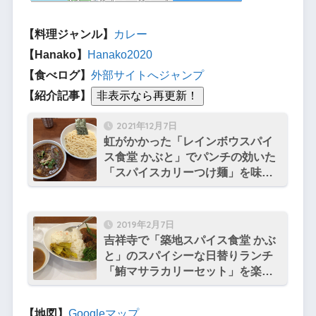
【料理ジャンル】
カレー
【Hanako】
Hanako2020
【食べログ】
外部サイトへジャンプ
【紹介記事】
2021年12月7日
虹がかかった「レインボウスパイ
ス食堂 かぶと」でパンチの効いた
「スパイスカリーつけ麺」を味わ
う
2019年2月7日
吉祥寺で「築地スパイス食堂 かぶ
と」のスパイシーな日替りランチ
「鮪マサラカリーセット」を楽し
む …店名変更
【地図】
Googleマップ