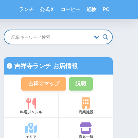
ランチ
公式Ｘ
コーヒー
経験
PC
吉祥寺ランチ お店情報
吉祥寺マップ
説明
料理ジャンル
商業施設
エリア
店名一覧