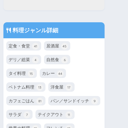
料理ジャンル詳細
定食・食堂
居酒屋
41
45
デリ／総菜
自然食
4
6
タイ料理
カレー
15
44
ベトナム料理
洋食屋
13
17
カフェごはん
パン／サンドイッチ
81
9
サラダ
テイクアウト
7
11