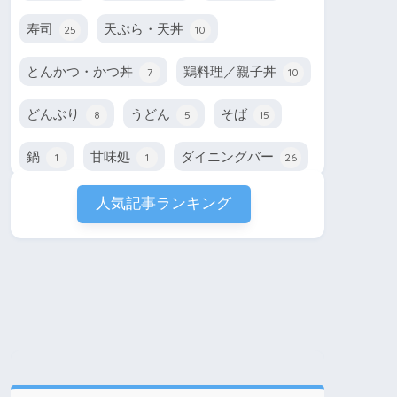
寿司
天ぷら・天丼
25
10
とんかつ・かつ丼
鶏料理／親子丼
7
10
どんぶり
うどん
そば
8
5
15
鍋
甘味処
ダイニングバー
1
1
26
人気記事ランキング