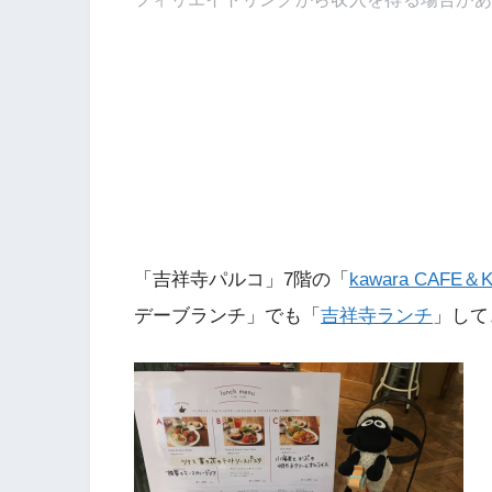
「吉祥寺パルコ」7階の「
kawara CAFE＆
デーブランチ」でも「
吉祥寺ランチ
」して