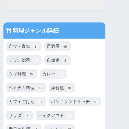
料理ジャンル詳細
定食・食堂
居酒屋
41
45
デリ／総菜
自然食
4
6
タイ料理
カレー
15
44
ベトナム料理
洋食屋
13
18
カフェごはん
パン／サンドイッチ
81
9
サラダ
テイクアウト
7
11