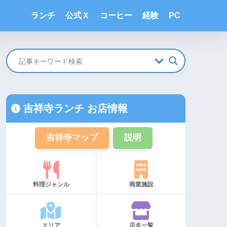
ランチ
公式Ｘ
コーヒー
経験
PC
吉祥寺ランチ お店情報
吉祥寺マップ
説明
料理ジャンル
商業施設
エリア
店名一覧