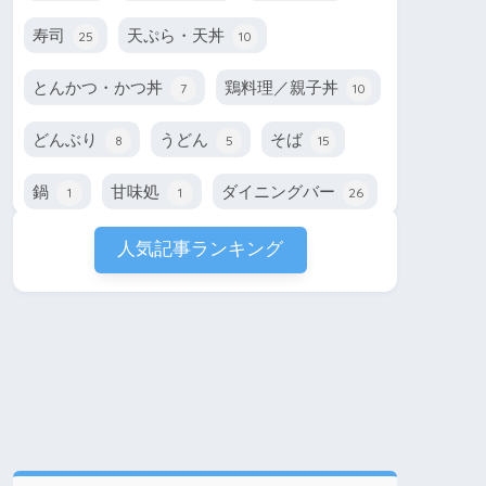
寿司
天ぷら・天丼
25
10
とんかつ・かつ丼
鶏料理／親子丼
7
10
どんぶり
うどん
そば
8
5
15
鍋
甘味処
ダイニングバー
1
1
26
人気記事ランキング