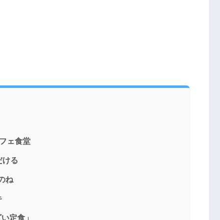
フェ食堂
だける
のね
キ
ざい定食」