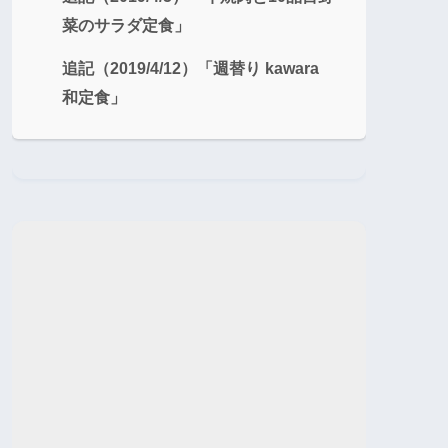
菜のサラダ定食」
追記（2019/4/12）「週替り kawara
和定食」