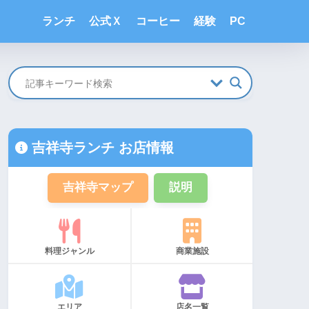
ランチ
公式Ｘ
コーヒー
経験
PC
吉祥寺ランチ お店情報
吉祥寺マップ
説明
料理ジャンル
商業施設
エリア
店名一覧