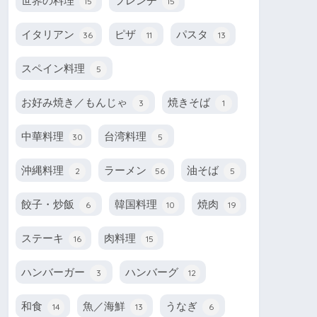
世界の料理
フレンチ
15
15
イタリアン
ピザ
パスタ
36
11
13
スペイン料理
5
お好み焼き／もんじゃ
焼きそば
3
1
中華料理
台湾料理
30
5
沖縄料理
ラーメン
油そば
2
56
5
餃子・炒飯
韓国料理
焼肉
6
10
19
ステーキ
肉料理
16
15
ハンバーガー
ハンバーグ
3
12
和食
魚／海鮮
うなぎ
14
13
6