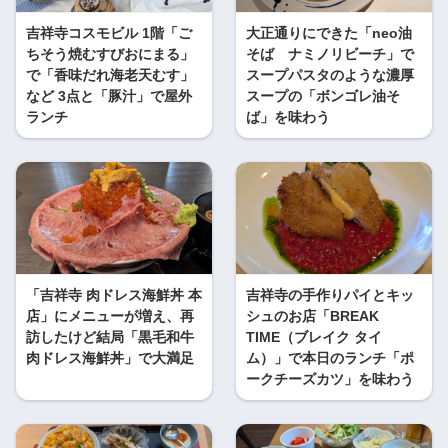
吉祥寺コスモビル 1階「ご
大正通りにできた「neo油
ちそう焼むすびおにまる」
そば ナミノリビーチ」で
で「香味だれ海老天むす」
スープパスタのような濃厚
など 3点と「豚汁」で屋外
スープの「ボンゴレ油そ
ランチ
ば」を味わう
「吉祥寺 肉ドレス海鮮丼 本
吉祥寺の手作りパイとキッ
店」にメニューが増え、再
シュのお店「BREAK
訪したけど結局「黒毛和牛
TIME（ブレイク タイ
肉ドレス海鮮丼」で大満足
ム）」で本日のランチ「ポ
ークチーズカツ」を味わう