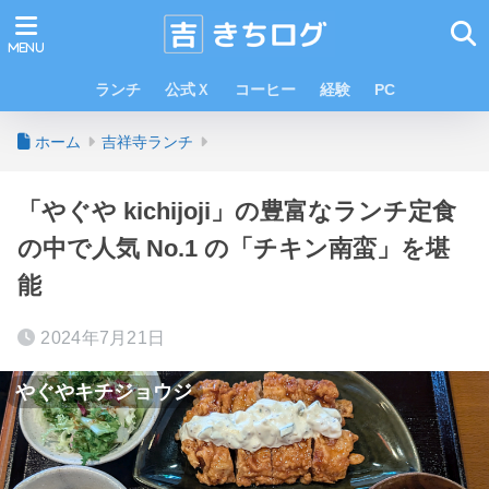
ランチ
公式Ｘ
コーヒー
経験
PC
ホーム
吉祥寺ランチ
「やぐや kichijoji」の豊富なランチ定食
の中で人気 No.1 の「チキン南蛮」を堪
能
2024年7月21日
やぐやキチジョウジ