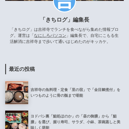
「きちログ」編集長
「きちログ」は吉祥寺でランチを食べながら集めた情報ブロ
グ。運営は「
なにしろパソコン
」編集長で、自宅にこもる生
活解消に吉祥寺まで歩いて通いはじめたのがキッカケ。
最近の投稿
吉祥寺の魚料理・定食「里の宿」で「金目鯛煮付」を
いつものように骨の髄まで堪能
ヨドバシ裏「鮨処ほのか」の「昼の御膳」から「鮨
膳」を選び、握り寿司、サラダ、小鉢、茶碗蒸しと美
味しく堪能