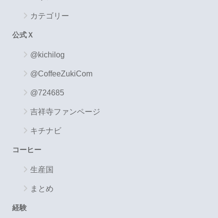
カテゴリー
公式Ｘ
@kichilog
@CoffeeZukiCom
@724685
吉祥寺ファンページ
キチナビ
コーヒー
生産国
まとめ
経験