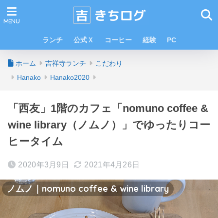
ランチ
公式Ｘ
コーヒー
経験
PC
ホーム
吉祥寺ランチ
こだわり
Hanako
Hanako2020
「西友」1階のカフェ「nomuno coffee &
wine library（ノムノ）」でゆったりコー
ヒータイム
2020年3月9日
2021年4月26日
ノムノ｜nomuno coffee & wine library