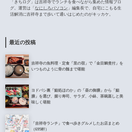
「きちログ」は吉祥寺でランチを食べながら集めた情報ブロ
グ。運営は「
なにしろパソコン
」編集長で、自宅にこもる生
活解消に吉祥寺まで歩いて通いはじめたのがキッカケ。
最近の投稿
吉祥寺の魚料理・定食「里の宿」で「金目鯛煮付」を
いつものように骨の髄まで堪能
ヨドバシ裏「鮨処ほのか」の「昼の御膳」から「鮨
膳」を選び、握り寿司、サラダ、小鉢、茶碗蒸しと美
味しく堪能
「吉祥寺ランチ」で食べ歩きグルメしたお店まとめ
（695軒）