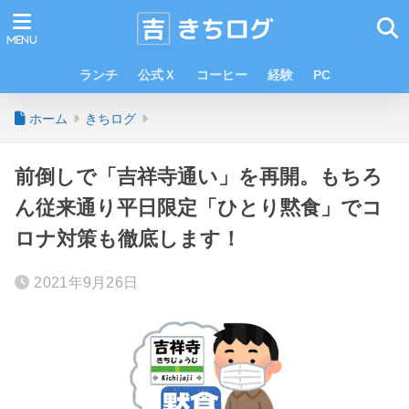
ランチ
公式Ｘ
コーヒー
経験
PC
ホーム
きちログ
前倒しで「吉祥寺通い」を再開。もちろ
ん従来通り平日限定「ひとり黙食」でコ
ロナ対策も徹底します！
2021年9月26日