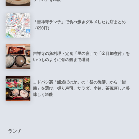
「吉祥寺ランチ」で食べ歩きグルメしたお店まとめ
（696軒）
吉祥寺の魚料理・定食「里の宿」で「金目鯛煮付」を
いつものように骨の髄まで堪能
ヨドバシ裏「鮨処ほのか」の「昼の御膳」から「鮨
膳」を選び、握り寿司、サラダ、小鉢、茶碗蒸しと美
味しく堪能
ランチ