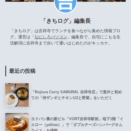
「きちログ」編集長
「きちログ」は吉祥寺でランチを食べながら集めた情報ブロ
グ。運営は「
なにしろパソコン
」編集長で、自宅にこもる生
活解消に吉祥寺まで歩いて通いはじめたのがキッカケ。
最近の投稿
「Rojiura Curry SAMURAI. 吉祥寺店」で意外と初め
ての「侍ザンギとチキン1/2と野菜」をいただく
ヨドバシ裏の新ビル「VORT吉祥寺駅前」地下1階「イ
エロー（yellow）」で「ダブルチーズハンバーグオム
ライス」を堪能