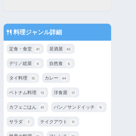
料理ジャンル詳細
定食・食堂
居酒屋
41
45
デリ／総菜
自然食
4
6
タイ料理
カレー
15
44
ベトナム料理
洋食屋
13
17
カフェごはん
パン／サンドイッチ
81
9
サラダ
テイクアウト
7
11