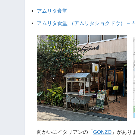
アムリタ食堂
アムリタ食堂 （アムリタショクドウ） – 吉
向かいにイタリアンの「
GONZO
」があり