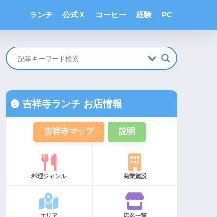
ランチ
公式Ｘ
コーヒー
経験
PC
吉祥寺ランチ お店情報
吉祥寺マップ
説明
料理ジャンル
商業施設
エリア
店名一覧