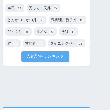
寿司
天ぷら・天丼
25
10
とんかつ・かつ丼
鶏料理／親子丼
7
10
どんぶり
うどん
そば
8
5
15
鍋
甘味処
ダイニングバー
1
1
26
人気記事ランキング