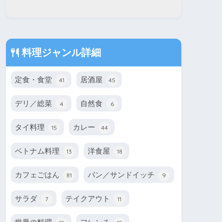
料理ジャンル詳細
定食・食堂
居酒屋
41
45
デリ／総菜
自然食
4
6
タイ料理
カレー
15
44
ベトナム料理
洋食屋
13
18
カフェごはん
パン／サンドイッチ
81
9
サラダ
テイクアウト
7
11