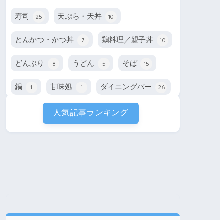
寿司
天ぷら・天丼
25
10
とんかつ・かつ丼
鶏料理／親子丼
7
10
どんぶり
うどん
そば
8
5
15
鍋
甘味処
ダイニングバー
1
1
26
人気記事ランキング