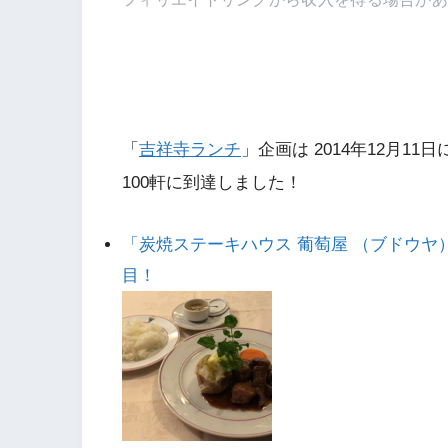
「
吉祥寺ランチ
」企画は 2014年12月11
100軒に到達しました！
「炭焼ステーキハウス 葡萄屋 （ブドウヤ
目！