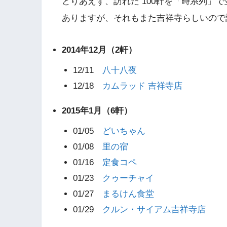
とりあえず、訪れた 100軒を「時系列」
ありますが、それもまた吉祥寺らしいので
2014年12月（2軒）
12/11
八十八夜
12/18
カムラッド 吉祥寺店
2015年1月（6軒）
01/05
どいちゃん
01/08
里の宿
01/16
定食コペ
01/23
クゥーチャイ
01/27
まるけん食堂
01/29
クルン・サイアム吉祥寺店