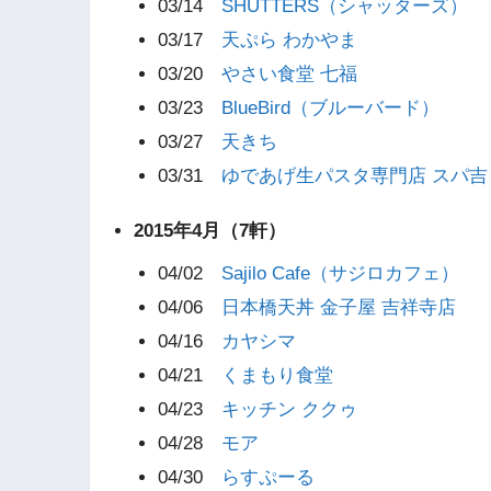
03/14
SHUTTERS（シャッターズ）
03/17
天ぷら わかやま
03/20
やさい食堂 七福
03/23
BlueBird（ブルーバード）
03/27
天きち
03/31
ゆであげ生パスタ専門店 スパ吉
2015年4月（7軒）
04/02
Sajilo Cafe（サジロカフェ）
04/06
日本橋天丼 金子屋 吉祥寺店
04/16
カヤシマ
04/21
くまもり食堂
04/23
キッチン ククゥ
04/28
モア
04/30
らすぷーる