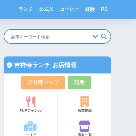
ランチ
公式Ｘ
コーヒー
経験
PC
吉祥寺ランチ お店情報
吉祥寺マップ
説明
料理ジャンル
商業施設
エリア
店名一覧