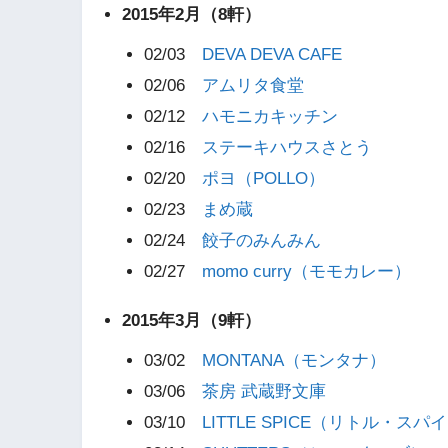
2015年2月（8軒）
02/03
DEVA DEVA CAFE
02/06
アムリタ食堂
02/12
ハモニカキッチン
02/16
ステーキハウスさとう
02/20
ポヨ（POLLO）
02/23
まめ蔵
02/24
餃子のみんみん
02/27
momo curry（モモカレー）
2015年3月（9軒）
03/02
MONTANA（モンタナ）
03/06
茶房 武蔵野文庫
03/10
LITTLE SPICE（リトル・スパ