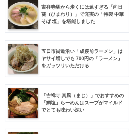
吉祥寺駅から歩くには遠すぎる「向日
葵（ひまわり）」で充実の「特製 中華
そば 塩」を堪能しました
五日市街道沿い「成蹊前ラーメン」は
ヤサイ増しでも 700円の「ラーメン」
をガッツリいただける
「吉祥寺 真風（まじ）」でおすすめの
「鯛塩」らーめんはスープがマイルド
でとても味わい深い