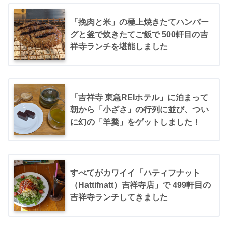
「挽肉と米」の極上焼きたてハンバー
グと釜で炊きたてご飯で 500軒目の吉
祥寺ランチを堪能しました
「吉祥寺 東急REIホテル」に泊まって
朝から「小ざさ」の行列に並び、つい
に幻の「羊羹」をゲットしました！
すべてがカワイイ「ハティフナット
（Hattifnatt）吉祥寺店」で 499軒目の
吉祥寺ランチしてきました