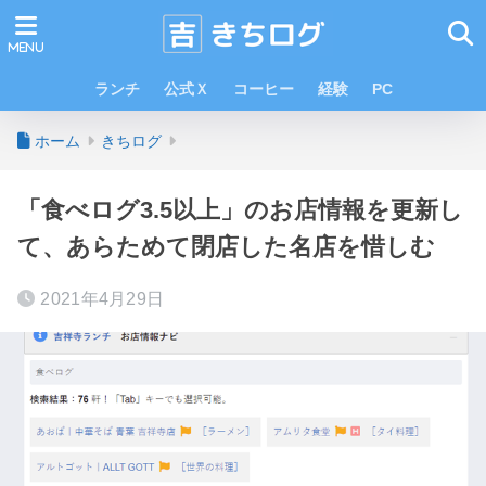
ランチ
公式Ｘ
コーヒー
経験
PC
ホーム
きちログ
「食べログ3.5以上」のお店情報を更新し
て、あらためて閉店した名店を惜しむ
2021年4月29日