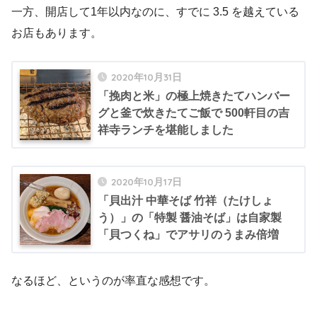
一方、開店して1年以内なのに、すでに 3.5 を越えている
お店もあります。
2020年10月31日
「挽肉と米」の極上焼きたてハンバー
グと釜で炊きたてご飯で 500軒目の吉
祥寺ランチを堪能しました
2020年10月17日
「貝出汁 中華そば 竹祥（たけしょ
う）」の「特製 醤油そば」は自家製
「貝つくね」でアサリのうまみ倍増
なるほど、というのが率直な感想です。