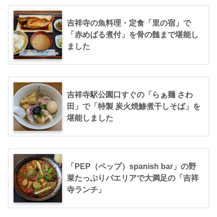
吉祥寺の魚料理・定食「里の宿」で
「赤めばる煮付」を骨の髄まで堪能し
ました
吉祥寺駅公園口すぐの「らぁ麺 さわ
田」で「特製 炭火焼鯵煮干しそば」を
堪能しました
「PEP（ペップ）spanish bar」の野
菜たっぷりパエリアで大満足の「吉祥
寺ランチ」