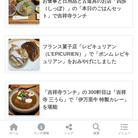
お食事と日用品と古道具のお店「四歩
（しっぽ）」の「本日のごはんセッ
ト」で吉祥寺ランチ
フランス菓子店「レピキュリアン
（L’EPICURIEN）」で「ポンム レピキ
ュリアン」をおみやげにしました
「吉祥寺ランチ」の 300軒目は「吉祥
寺 三うら」で「伊万里牛 特製カレー」
を堪能
ホーム
ランチ情報
シェア
検索
メニュー
「MONTANA（モンタナ）」が「カリ