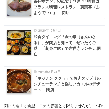
吉祥寺ランチの記念すべき 200軒目は
フランス料理レストラン「芙葉亭（ふ
ようてい）」 …閉店
2020年12月4日
和食ダイニング「金の猿（きんのさ
る）」が閉店と知って「ぜいたくご
膳」「刺身ご膳」で吉祥寺ランチ …閉
店
2015年4月24日
「キッチン ククゥ」でお肉タップリの
シチューランチと楽しいカエルのデザ
ート …閉店
閉店の理由は新型コロナの影響とは限りませんが、いずれ